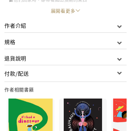
展開看更多
跟著美麗的圖畫‧詩韻般的優美文字‧異想天開的奇妙想
像，
作者介紹
從地面到天空，一起走入倫敦市街流動的風景……
規格
小男孩山姆帶著他的狗兒沿著倫敦市街遊逛。狗兒用輪
子走路，山姆用雙腳走路；他們穿過來來往往的人群和
退貨說明
忙碌的倫敦街道，經過賣氣球的叔叔身邊，看到正彈奏
著音樂的樂團和動也不動的衛兵們，許多觀光客對著街
付款/配送
景喀嚓喀嚓按下相機快門，山姆和狗兒仍然沒有停下
來……
作者相關書籍
山姆知道自己想要找什麼。他們繼續走著，來到倫敦動
物園，那些在樹上嘎嘎叫的鸚鵡，以及快樂溜滑梯的企
鵝都沒吸引住他的目光，他要帶狗兒去看的，是他最喜
愛的毛絨絨負鼠一家！