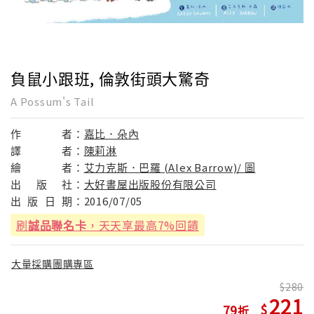
負鼠小跟班, 倫敦街頭大驚奇
A Possum's Tail
作
者：
嘉比．朵內
譯
者：
陳莉淋
繪
者：
艾力克斯．巴羅 (Alex Barrow)/ 圖
出
版
社：
大好書屋出版股份有限公司
出
版
日
期：
2016/07/05
刷
誠品聯名卡
，天天享最高7%回饋
大量採購團購專區
280
221
79