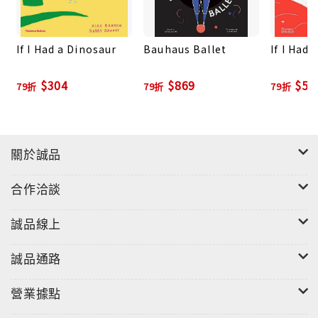
讓人失望的是，負鼠們都睡著了，可惜今天沒有表演可
看。然而，當山姆轉身離開時，有趣的事發生了……可
If I Had a Dinosaur
Bauhaus Ballet
If I Had 
愛的負鼠不知何時也跟了上來……這幾隻小跟班會發生
什麼趣味的事呢？倫敦大街上又藏著多少令人驚奇的事
$304
$869
$52
79折
79折
79折
呢？一起到倫敦街頭趴趴走！
關於誠品
合作洽談
誠品線上
誠品通路
營業據點