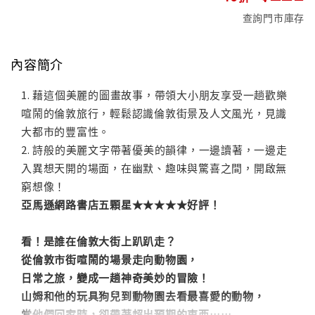
查詢門市庫存
內容簡介
1. 藉這個美麗的圖畫故事，帶領大小朋友享受一趟歡樂
喧鬧的倫敦旅行，輕鬆認識倫敦街景及人文風光，見識
大都市的豐富性。
2. 詩般的美麗文字帶著優美的韻律，一邊讀著，一邊走
入異想天開的場面，在幽默、趣味與驚喜之間，開啟無
窮想像！
亞馬遜網路書店五顆星★★★★★好評！
看！是誰在倫敦大街上趴趴走？
從倫敦市街喧鬧的場景走向動物園，
日常之旅，變成一趟神奇美妙的冒險！
山姆和他的玩具狗兒到動物園去看最喜愛的動物，
當他們回家時，卻帶著超出預期的東西……