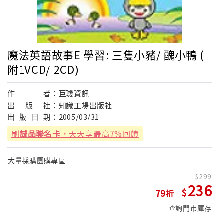
魔法英語故事E 學習: 三隻小豬/ 醜小鴨 (
附1VCD/ 2CD)
作
者：
巨璣資訊
出
版
社：
知識工場出版社
出
版
日
期：
2005/03/31
刷
誠品聯名卡
，天天享最高7%回饋
大量採購團購專區
299
236
79
查詢門市庫存