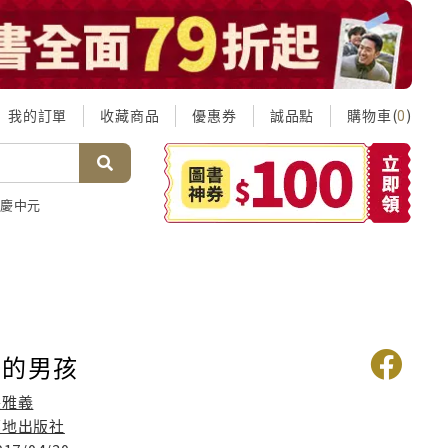
我的訂單
收藏商品
優惠券
誠品點
購物車(
)
0
慶中元
塔的男孩
張雅義
福地出版社