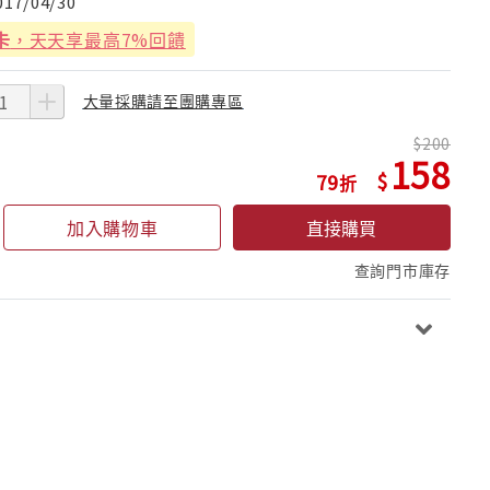
017/04/30
卡
，天天享最高7%回饋
大量採購請至團購專區
200
158
79
加入購物車
直接購買
查詢門市庫存