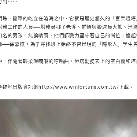
付出……
明珠，孤單的屹立在滄海之中，它就是歷史悠久的「喜樂燈塔
塔務工作的人員──塔務員椰子老爹、補給與搬運員大熊、巡
知名的男孩。無論晴雨，他們都戮力堅守著自己的崗位，擔起
師──徐嘉嬿，為了尋找班上始終不曾出現的「隱形人」學生
中，伴隨著輕柔呢喃般的哼唱曲，燈塔勤務表上的空白欄和塔
版資訊網http://www.winfortune.com.tw/下載。