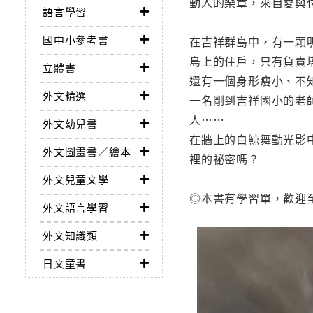
動人的樂章，來自愛與
語言學習
國中小參考書
在吉祥群島中，有一顆
島上的住戶，只有負責
立體書
還有一個身形瘦小、不
外文精選
一名剛到吉祥國小的老
人……
外文幼兒書
在牆上的白鯨舞動光影
外文圖畫書／繪本
裡的祕密嗎？
外文兒童文學
◎本書有學習單，歡迎至福地出
外文語言學習
外文知識類
日文童書