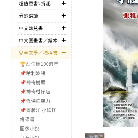
超值童書2折起
分齡選讀
中文幼兒書
中文圖畫書／繪本
兒童文學／橋樑書
🏆紐伯瑞100週年
📌哈利波特
📌神奇樹屋
📌神奇柑仔店
📌怪傑佐羅力
📌齊藤洋 小妖怪
橋梁書
圖像小說
兒童小說