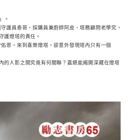
」。
邏守護員泰哥、採購員兼廚師阿皮、塔務顧問老學究，
守護燈塔的責任。
曾佑恩，來到喜樂燈塔，卻意外發現塔內只有一個
內的人影之間究竟有何關聯？嘉嬿能揭開深藏在燈塔