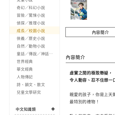
奇幻／科幻小說
冒險／驚悚小說
偵探／推理小說
成長／校園小說
內容簡介
俠義／歷史小說
自然／動物小說
童話／傳說／神話／寓言
內容簡介
世界經典
華文經典
虛實之間的極致懸疑，
人物傳記
令人動容、忍不住想一
詩、韻文、散文
兒童文學研究
親愛的孩子，你是上天
最特別的禮物！
中文知識類