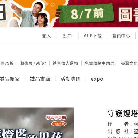
登入
APP下載
會員中心
註冊
面79折
藝術展79折起
禮享情人選物
兒童情緒主題展
臺灣文化
誠品獨家
誠品畫廊
活動專區
expo
守護燈
作
者：
出
版
社：