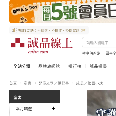
防詐3要訣：不聽信、不操作、掛斷電話
(詳)
禮享偶爸節
圖書全
全站分類
品牌旗艦館
排行榜
誠品選書
首頁
童書
兒童文學／橋樑書
成長／校園小說
童書
本月精選