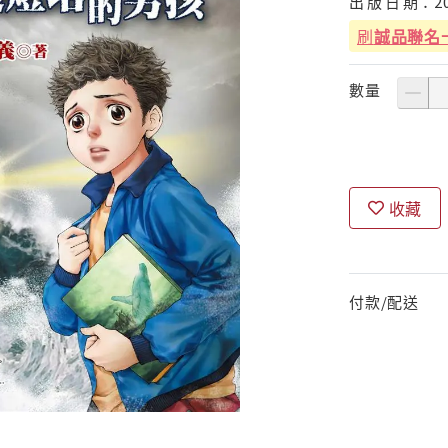
出
版
日
期：
2
刷
誠品聯名
數量
收藏
付款/配送