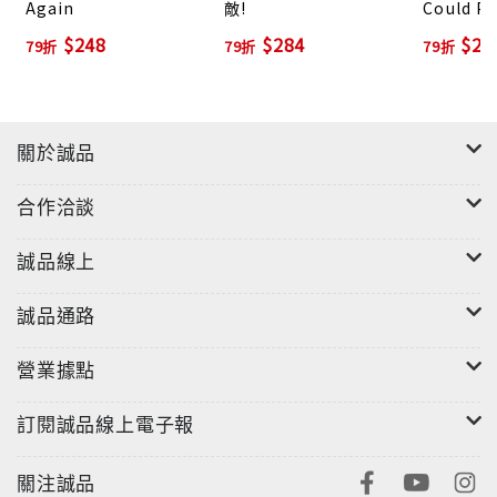
Again
敵!
Could Po
Wrong? (
$248
$284
$27
79折
79折
79折
關於誠品
合作洽談
誠品線上
誠品通路
營業據點
訂閱誠品線上電子報
關注誠品