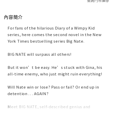
查詢門市庫存
內容簡介
For fans of the hilarious Diary of a Wimpy Kid
series, here comes the second novel in the New
York Times bestselling series Big Nate.
BIG NATE will surpass all others!
But it won’t be easy. He’s stuck with Gina, his
all-time enemy, who just might ruin everything!
Will Nate win or lose? Pass or fail? Or end up in
detention . . . AGAIN?
Meet BIG NATE, self-described genius and