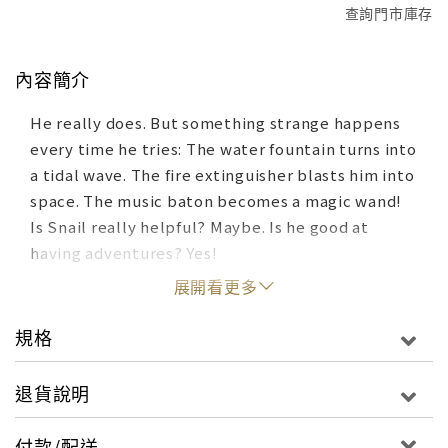
查詢門市庫存
內容簡介
He really does. But something strange happens
every time he tries: The water fountain turns into
a tidal wave. The fire extinguisher blasts him into
space. The music baton becomes a magic wand!
Is Snail really helpful? Maybe. Is he good at
having adventures? Yes!
展開看更多
規格
退貨說明
付款/配送