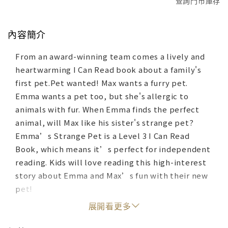
查詢門市庫存
內容簡介
From an award-winning team comes a lively and
heartwarming I Can Read book about a family's
first pet.Pet wanted! Max wants a furry pet.
Emma wants a pet too, but she's allergic to
animals with fur. When Emma finds the perfect
animal, will Max like his sister's strange pet?
Emma’s Strange Pet is a Level 3 I Can Read
Book, which means it’s perfect for independent
reading. Kids will love reading this high-interest
story about Emma and Max’s fun with their new
pet!
展開看更多