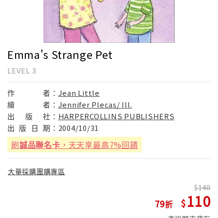
Emma's Strange Pet
LEVEL 3
作
者：
Jean Little
繪
者：
Jennifer Plecas/ Ill.
出
版
社：
HARPERCOLLINS PUBLISHERS
出
版
日
期：
2004/10/31
刷
誠品聯名卡
，天天享最高7%回饋
大量採購團購專區
140
110
79