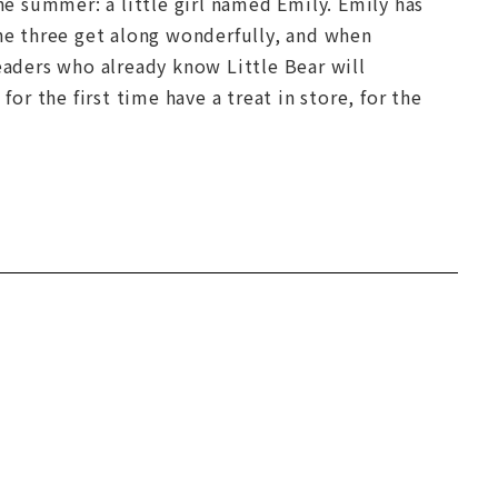
e summer: a little girl named Emily. Emily has
The three get along wonderfully, and when
eaders who already know Little Bear will
r the first time have a treat in store, for the