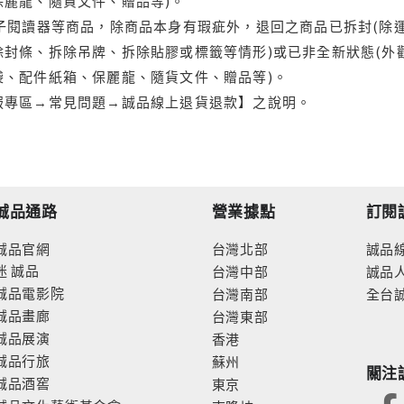
保麗龍、隨貨文件、贈品等)。
電子閱讀器等商品，除商品本身有瑕疵外，退回之商品已拆封(除
封條、拆除吊牌、拆除貼膠或標籤等情形)或已非全新狀態(外
袋、配件紙箱、保麗龍、隨貨文件、贈品等)。
服專區→常見問題→誠品線上退貨退款】之說明。
誠品通路
營業據點
訂閱
誠品官網
台灣北部
誠品
迷
誠品
台灣中部
誠品
誠品電影院
台灣南部
全台
誠品畫廊
台灣東部
誠品展演
香港
誠品行旅
蘇州
關注
誠品酒窖
東京