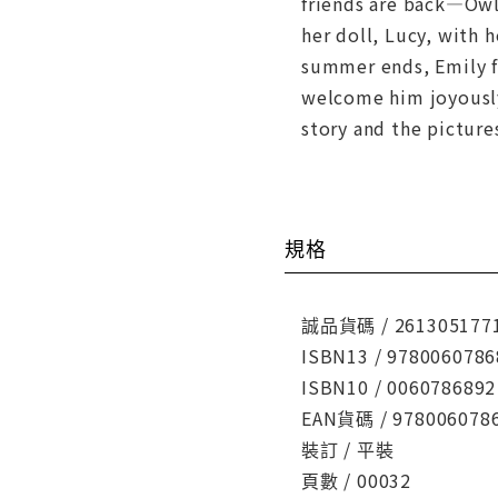
friends are back—Owl
her doll, Lucy, with 
summer ends, Emily fi
welcome him joyously,
story and the picture
規格
誠品貨碼 / 261305177
ISBN13 / 9780060786
ISBN10 / 0060786892
EAN貨碼 / 978006078
裝訂 / 平裝
頁數 / 00032