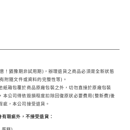
注意！猶豫期非試用期)，辦理退貨之商品必須是全新狀態
有附隨文件或資料的完整性等)。
他紙箱包覆於商品原廠包裝之外，切勿直接於原廠包裝
本公司得依毀損程度扣除回復原狀必要費用(整新費)後
瑕疵，本公司接受退貨。
身有瑕疵外，不接受退貨：
蛋糕)