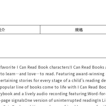
簡介
規格
favorite I Can Read Book characters!I Can Read Books 
 to learn—and love—to read. Featuring award-winning au
tertaining stories for every stage of a child's readin
popular line of books come to life with I Can Read Boo
rybook and a lively audio recording featuring:Word-fo
-page signalsOne version of uninterrupted readingIn Li