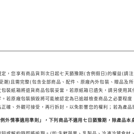
定，您享有商品貨到次日起七天猶豫期(含例假日)的權益(請
受潮)且需完整(包含全部商品、配件、原廠內外包裝、贈品及所
之包裝紙箱將退貨商品包裝妥當，若原紙箱已遺失，請另使用其
字。若原廠包裝損毀將可能被認定為已逾越檢查商品之必要程度，
品正確、外觀可接受，再行拆封，以免影響您的權利；若為產品
理例外情事適用準則」，下列商品不適用七日猶豫期，除產品本
短或解約時即將逾期。(如:生鮮蔬果、乳製品、冷凍冷藏食材、