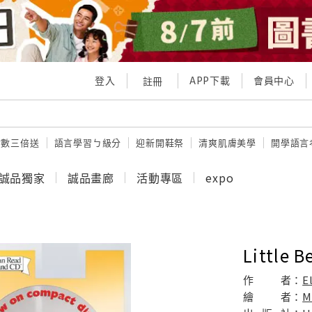
登入
APP下載
會員中心
註冊
點數三倍送
語言學習ㄅ級分
迎新開鞋祭
清爽肌膚美學
開學語言
誠品獨家
誠品畫廊
活動專區
expo
Little B
作
者：
E
繪
者：
M