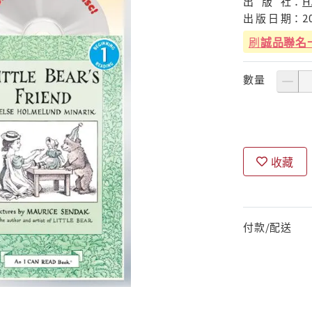
出
版
社：
H
出
版
日
期：
2
刷
誠品聯名
數量
收藏
付款/配送