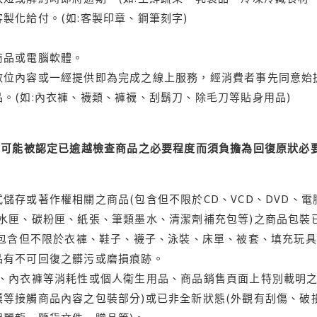
製化給付。(如:客製印章、鋼筆刻字)
商品或電腦軟體。
位內容或一經提供即為完成之線上服務，經消費者事先同意始提
。(如:內衣褲、襪類、褲襪、刮鬍刀、除毛刀等貼身用品)
可能被認定已逾越檢查商品之必要程度而須負擔為回復原狀必要
儲存或著作權相關之商品(包含但不限於CD、VCD、DVD、電
水匣、碳粉匣、紙張、筆類墨水、清潔劑補充包等)之商品包裝已
(包含但不限於衣褲、鞋子、襪子、泳裝、床單、被套、填充玩具
品有不可回復之髒污或磨損痕跡。
品、內衣褲等消耗性或個人衛生用品、商品銷售頁面上特別載明之
等接觸商品內容之包裝部分)或已非全新狀態(外觀有刮傷、破