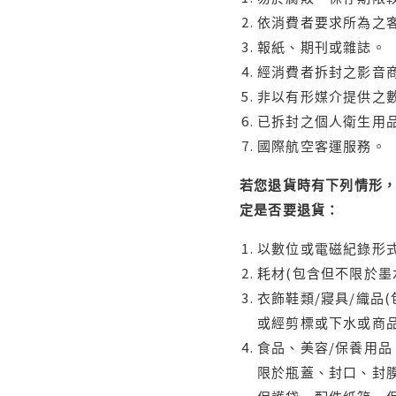
依消費者要求所為之客
報紙、期刊或雜誌。
經消費者拆封之影音
非以有形媒介提供之數
已拆封之個人衛生用品
國際航空客運服務。
若您退貨時有下列情形，
定是否要退貨：
以數位或電磁紀錄形式
耗材(包含但不限於墨
衣飾鞋類/寢具/織品
或經剪標或下水或商
食品、美容/保養用
限於瓶蓋、封口、封膜