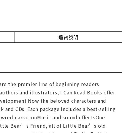
退貨說明
are the premier line of beginning readers
thors and illustrators, I Can Read Books offer
g development.Now the beloved characters and
k and CDs. Each package includes a best-selling
r-word narrationMusic and sound effectsOne
ttle Bear’s Friend, all of Little Bear’s old