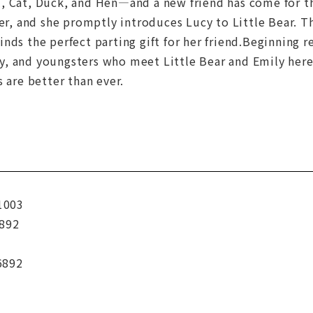
, Cat, Duck, and Hen—and a new friend has come for th
her, and she promptly introduces Lucy to Little Bear. 
nds the perfect parting gift for her friend.Beginning r
 and youngsters who meet Little Bear and Emily here fo
s are better than ever.
1003
892
6892