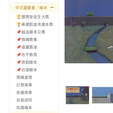
中文圖畫書／繪本
🏆國際安徒生大獎
🏆美國凱迪克繪本獎
📌誠品繪本公寓
📌情緒教養
📌遠離霸凌
📌性平教育
📌原創繪本
📌台語繪本
情緒處理
幻想故事
床邊故事
自我認同
知識繪本