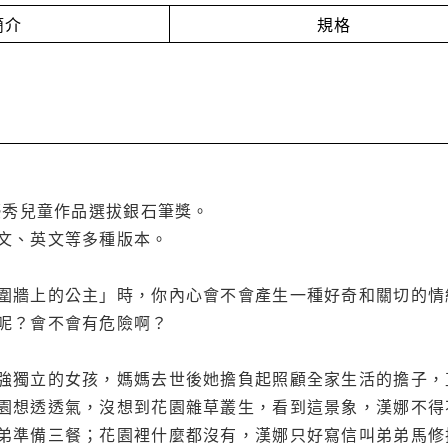
簡介
規格
蘭優秀兒童作品選拔銀石筆獎。
文、英文等多種版本。
圍牆上的公主」時，你內心會不會產生一種好奇和關切的情
呢？會不會有危險啊？
強獨立的女孩，媽媽去世後她擔負起照顧全家生活的擔子，
園想透透氣，沒想到花園雜草叢生，看到這景象，漢娜不得
弟準備三餐；花園裡什麼都沒有，漢娜只好寫信叫弟弟馬修