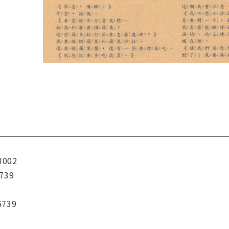
3002
739
6739