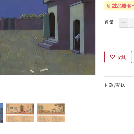
刷
誠品聯名
數量
收藏
付款/配送