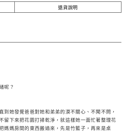
退貨說明
緒呢？
直到她發覺爸爸對她和弟弟的漠不關心、不聞不問，
不留下來把花園打掃乾淨，就這樣她一面忙著整理花
把媽媽房間的東西搬過來，先是竹籃子，再來是桌