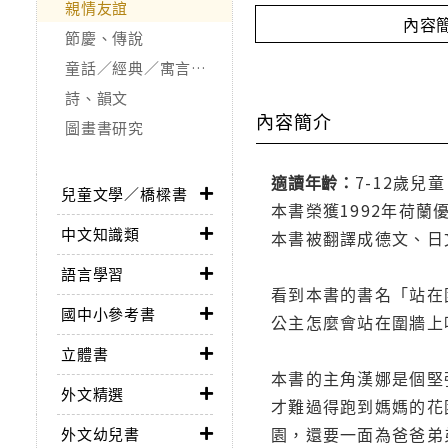
親情友誼
內容
節慶、傳說
童話／經典／寓言故事
詩、韻文
內容簡介
圖畫書研究
適讀年齡：
7-12歲兒童
兒童文學／橋樑書
本書榮獲1992年荷
中文知識類
本書被翻譯成德文、日
語言學習
看到本書的書名「站在
國中小參考書
公主怎麼會站在圍牆上
立體書
本書的主角漢娜是個堅
外文精選
才難過得跑到媽媽的花
園，還要一面為爸爸弟
外文幼兒書