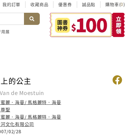
我的訂單
收藏商品
優惠券
誠品點
購物車(
)
0
考用展
牆上的公主
 Van de Moestuin
艾蜜麗．海曼/ 馬格麗特．海曼
彭尊聖
艾蜜麗．海曼/ 馬格麗特．海曼
巨河文化有限公司
007/02/28