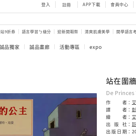
登入
APP下載
會員中心
註冊
站9折券
語言學習ㄅ級分
迎新開鞋祭
清爽肌膚美學
開學語言
誠品獨家
誠品畫廊
活動專區
expo
站在圍
De Princes
作
者：
譯
者：
繪
者：
出
版
社：
出
版
日
期：
2