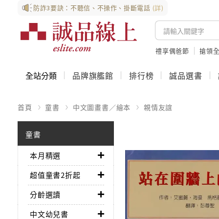
防詐3要訣：不聽信、不操作、掛斷電話
(詳)
禮享偶爸節
搶領全
全站分類
品牌旗艦館
排行榜
誠品選書
首頁
童書
中文圖畫書／繪本
親情友誼
童書
本月精選
超值童書2折起
分齡選讀
中文幼兒書