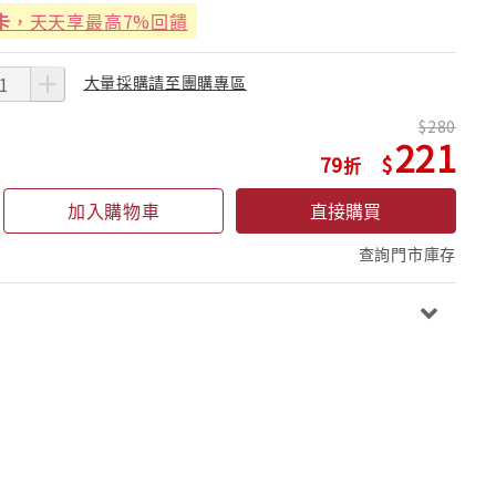
卡
，天天享最高7%回饋
大量採購請至團購專區
280
221
79
加入購物車
直接購買
查詢門市庫存