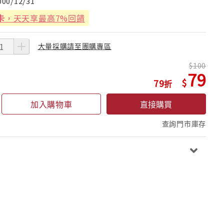
000/12/31
卡
，天天享最高7%回饋
大量採購請至團購專區
100
79
79
加入購物車
直接購買
查詢門市庫存