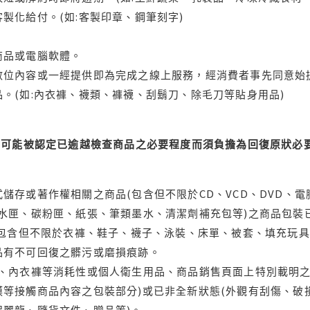
製化給付。(如:客製印章、鋼筆刻字)
商品或電腦軟體。
位內容或一經提供即為完成之線上服務，經消費者事先同意始提
。(如:內衣褲、襪類、褲襪、刮鬍刀、除毛刀等貼身用品)
可能被認定已逾越檢查商品之必要程度而須負擔為回復原狀必要
儲存或著作權相關之商品(包含但不限於CD、VCD、DVD、電
水匣、碳粉匣、紙張、筆類墨水、清潔劑補充包等)之商品包裝已
(包含但不限於衣褲、鞋子、襪子、泳裝、床單、被套、填充玩具
品有不可回復之髒污或磨損痕跡。
品、內衣褲等消耗性或個人衛生用品、商品銷售頁面上特別載明之
等接觸商品內容之包裝部分)或已非全新狀態(外觀有刮傷、破
保麗龍、隨貨文件、贈品等)。