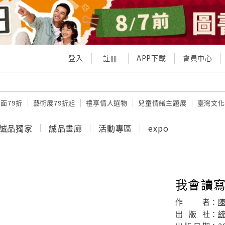
登入
APP下載
會員中心
註冊
面79折
藝術展79折起
禮享情人選物
兒童情緒主題展
臺灣文化
誠品獨家
誠品畫廊
活動專區
expo
我會讀寫
作
者：
出
版
社：