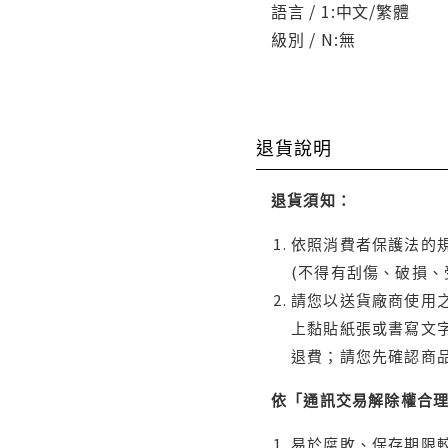
語言 / 1:中文/繁體
級別 / N:無
退貨說明
退貨須知：
依照消費者保護法的規
(不得有刮傷、破損、
請您以送貨廠商使用
上黏貼紙張或書寫文
退費；請您先確認商
依「通訊交易解除權合
易於腐敗、保存期限較