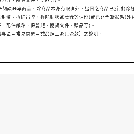
電子閱讀器等商品，除商品本身有瑕疵外，退回之商品已拆封(除
封條、拆除吊牌、拆除貼膠或標籤等情形)或已非全新狀態(外
袋、配件紙箱、保麗龍、隨貨文件、贈品等)。
服專區→常見問題→誠品線上退貨退款】之說明。