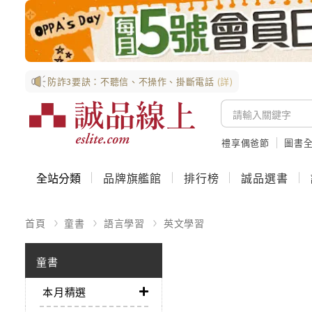
防詐3要訣：不聽信、不操作、掛斷電話
(詳)
禮享偶爸節
圖書全
全站分類
品牌旗艦館
排行榜
誠品選書
首頁
童書
語言學習
英文學習
童書
本月精選