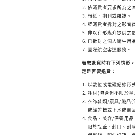
依消費者要求所為之客
報紙、期刊或雜誌。
經消費者拆封之影音
非以有形媒介提供之數
已拆封之個人衛生用品
國際航空客運服務。
若您退貨時有下列情形，
定是否要退貨：
以數位或電磁紀錄形式
耗材(包含但不限於墨
衣飾鞋類/寢具/織品
或經剪標或下水或商
食品、美容/保養用
限於瓶蓋、封口、封膜
保護袋、配件紙箱、