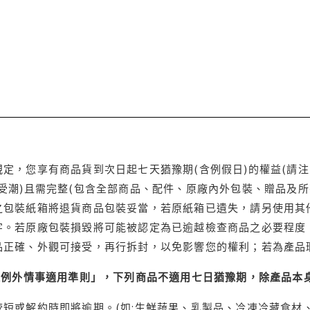
定，您享有商品貨到次日起七天猶豫期(含例假日)的權益(請
受潮)且需完整(包含全部商品、配件、原廠內外包裝、贈品及所
之包裝紙箱將退貨商品包裝妥當，若原紙箱已遺失，請另使用其
字。若原廠包裝損毀將可能被認定為已逾越檢查商品之必要程度，
品正確、外觀可接受，再行拆封，以免影響您的權利；若為產品
理例外情事適用準則」，下列商品不適用七日猶豫期，除產品本
短或解約時即將逾期。(如:生鮮蔬果、乳製品、冷凍冷藏食材、