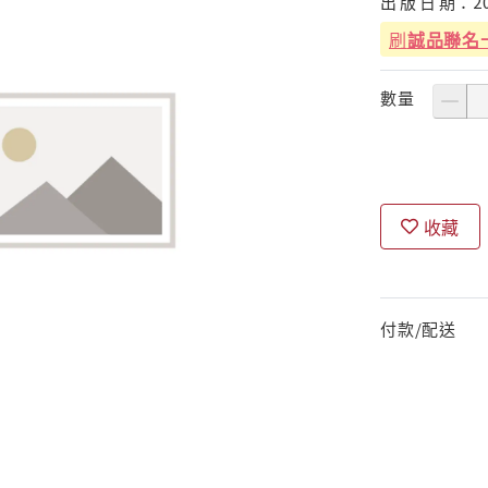
出
版
日
期：
2
刷
誠品聯名
數量
收藏
付款/配送