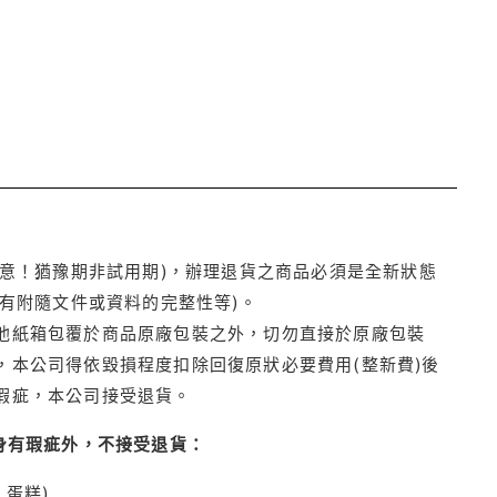
注意！猶豫期非試用期)，辦理退貨之商品必須是全新狀態
有附隨文件或資料的完整性等)。
他紙箱包覆於商品原廠包裝之外，切勿直接於原廠包裝
本公司得依毀損程度扣除回復原狀必要費用(整新費)後
瑕疵，本公司接受退貨。
身有瑕疵外，不接受退貨：
蛋糕)