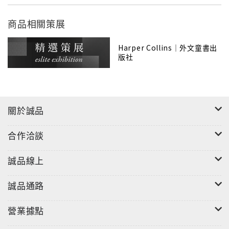
Mary Poppins, of course! From the moment the
beloved nanny arrives at Number Seventeen
商品相關策展
Cherry-Tree Lane, everyday life for the Banks
family is full of excitement. This box set features
Harper Collins｜外文童書出
版社
four adventures in paperback: Mary Poppins,
Mary Poppins Comes Back, Mary Poppins Opens
the Door, and Mary Poppins in the Park.
關於誠品
合作洽談
誠品線上
誠品通路
營業據點