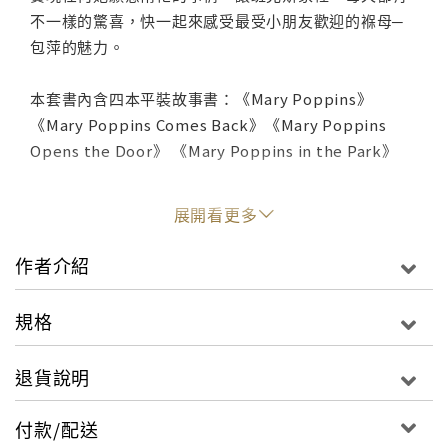
不一樣的驚喜，快一起來感受最受小朋友歡迎的褓母─
包萍的魅力。
本套書內含四本平裝故事書：《Mary Poppins》
《Mary Poppins Comes Back》《Mary Poppins
Opens the Door》 《Mary Poppins in the Park》
迪士尼經典真人動畫電影《歡樂滿人間》續集：《愛‧滿
展開看更多
人間》，將於2019農曆春節上映
作者介紹
Four classic stories about the most famous nanny
in the world, all together in a fabulous new
規格
boxed set!
退貨說明
Who can slide up banisters, banish naughtiness
with a swift "Spit-spot," and turn a make-believe
付款/配送
sidewalk drawing into a lovely day in the park?