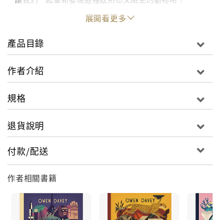
展開看更多
猴子是我們常見的動物，牠們既精靈、活潑、可愛、又
調皮、狡猾，常做出讓人意想不到的事情，真是一種非
產品目錄
常特別又有個性的動物！
作者介紹
《猴子小專家》以簡潔而富美感的插圖，配合與猴子相
關的豐富知識，一書讓你從各方面了解猴子：認識牠們
規格
的生存方式、生活習慣、複雜而有趣的分類……還會向
你介紹一些非常獨特的猴子品種。 看完這本書，你也可
退貨說明
以成為猴子小專家啦！
付款/配送
作者相關書籍