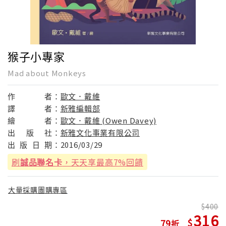
猴子小專家
Mad about Monkeys
作
者：
歐文．戴維
譯
者：
新雅編輯部
繪
者：
歐文．戴維 (Owen Davey)
出
版
社：
新雅文化事業有限公司
出
版
日
期：
2016/03/29
刷
誠品聯名卡
，天天享最高7%回饋
大量採購團購專區
400
316
79