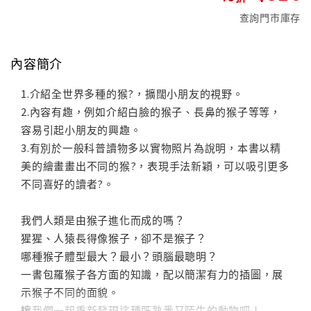
查詢門市庫存
內容簡介
1.介紹全世界多種的猴?，擴闊小朋友的視野。
2.內容有趣，例如介紹白臉的猴子、長鼻的猴子等等，
容易引起小朋友的興趣。
3.有別於一般科普讀物多以實物照片為說明，本書以精
美的繪畫畫出不同的猴?，表現手法新穎，可以吸引更多
不同喜好的讀者?。
我們人類是由猴子進化而成的嗎？
猩猩、人猿長得像猴子，卻不是猴子？
哪種猴子體型最大？最小？頭腦最聰明？
一書包羅猴子各方面的知識，配以簡潔有力的插圖，展
示猴子不同的面貌。
讓我們一起重新發現這種既熟悉又陌生的動物吧！