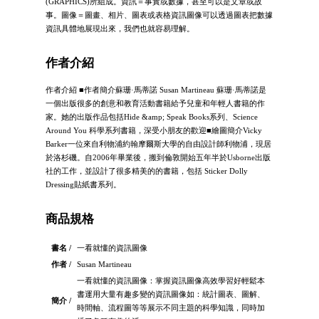
(GRAPHICS)所組成。資訊＝事實或數據，甚至可以是文章或故
事。圖像＝圖畫、相片、圖表或表格資訊圖像可以透過圖表把數據
資訊具體地展現出來，我們也就容易理解。
作者介紹
作者介紹 ■作者簡介蘇珊·馬蒂諾 Susan Martineau 蘇珊·馬蒂諾是
一個出版很多的創意和教育活動書籍給予兒童和年輕人書籍的作
家。她的出版作品包括Hide &amp; Speak Books系列、Science
Around You 科學系列書籍，深受小朋友的歡迎■繪圖簡介Vicky
Barker一位來自利物浦約翰摩爾斯大學的自由設計師利物浦，現居
於洛杉磯。自2006年畢業後，搬到倫敦開始五年半於Usborne出版
社的工作，並設計了很多精美的的書籍，包括 Sticker Dolly
Dressing貼紙書系列。
商品規格
書名 /
一看就懂的資訊圖像
作者 /
Susan Martineau
一看就懂的資訊圖像：掌握資訊圖像高效學習好輕鬆本
書運用大量有趣多變的資訊圖像如：統計圖表、圖解、
簡介 /
時間軸、流程圖等等展示不同主題的科學知識，同時加