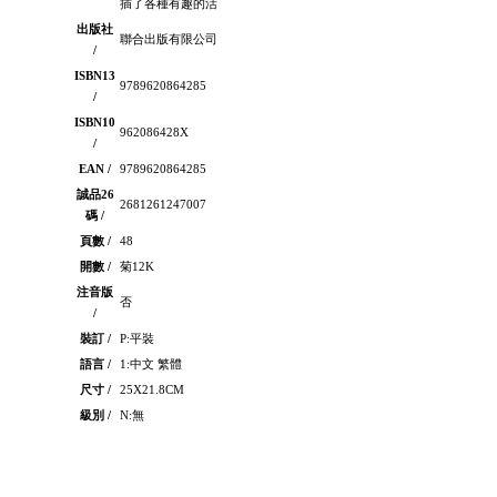
插了各種有趣的活
出版社
聯合出版有限公司
/
ISBN13
9789620864285
/
ISBN10
962086428X
/
EAN /
9789620864285
誠品26
2681261247007
碼 /
頁數 /
48
開數 /
菊12K
注音版
否
/
裝訂 /
P:平裝
語言 /
1:中文 繁體
尺寸 /
25X21.8CM
級別 /
N:無