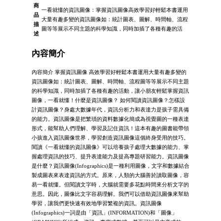
商
一看就懂的資訊圖像：掌握資訊圖像高效學習好輕鬆本書運用
品
大量有趣多變的資訊圖像如：統計圖表、圖解、時間軸、流程
描
圖等等展示不同主題的科學知識，同時加插了各種有趣的活
述
內容簡介
內容簡介 掌握資訊圖像 高效學習好輕鬆本書運用大量有趣多變的
資訊圖像如：統計圖表、圖解、時間軸、流程圖等等展示不同主題
的科學知識，同時加插了各種有趣的活動，讓小朋友輕鬆掌握資訊
圖像，一看就懂！什麼是資訊圖像？ 如何閱讀資訊圖像？怎樣設
計資訊圖像？身處大數據年代，資訊分析力和表達力是孩子需具備
的能力。資訊圖像是把繁瑣的資料數據化簡成為視覺圖的一種表達
形式，能幫助人們理解、學習及記住資訊！這本有趣的圖書能帶領
小孩進入資訊圖像世界，學習創造資訊圖像這個終身受用的技巧。
閱讀《一看就懂的資訊圖像》可以培養孩子處理大數據的能力、掌
握處理資訊的技巧、提升表達能力及提高專題研習能力。資訊圖像
是什麼？資訊圖像(Infographics)是一種利用圖像，文字和數據結合
製成圖表來表達資訊的方式。原來，人類的大腦善於讀取圖像，容
易一看就懂。但閱讀文字時，大腦就需要多花點時間來分析文字的
意思。因此，圖像比文字容易理解。我們可以借助資訊圖像來幫助
學習，讓我們更快速有效地學習繁複的資訊。資訊圖像
(Infographics)一詞是由「資訊」(INFORMATION)和「圖像」