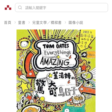
首頁
童書
兒童文學／橋樑書
圖像小說