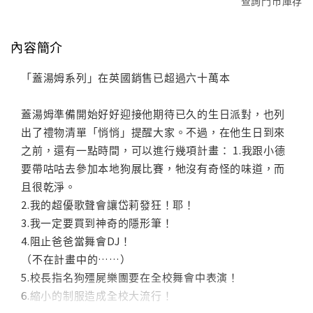
查詢門市庫存
內容簡介
「蓋湯姆系列」在英國銷售已超過六十萬本
蓋湯姆準備開始好好迎接他期待已久的生日派對，也列
出了禮物清單「悄悄」提醒大家。不過，在他生日到來
之前，還有一點時間，可以進行幾項計畫： 1.我跟小德
要帶咕咕去參加本地狗展比賽，牠沒有奇怪的味道，而
且很乾淨。
2.我的超優歌聲會讓岱莉發狂！耶！
3.我一定要買到神奇的隱形筆！
4.阻止爸爸當舞會DJ！
（不在計畫中的……）
5.校長指名狗殭屍樂團要在全校舞會中表演！
6.縮小的制服造成全校大流行！