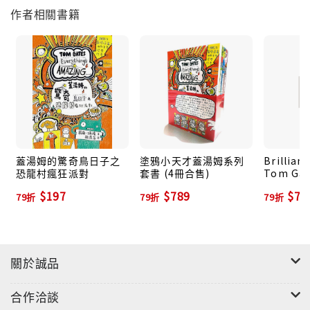
作者相關書籍
蓋湯姆的驚奇鳥日子之
塗鴉小天才蓋湯姆系列
Brillian
恐龍村瘋狂派對
套書 (4冊合售)
Tom Gat
$197
$789
$75
79折
79折
79折
關於誠品
合作洽談