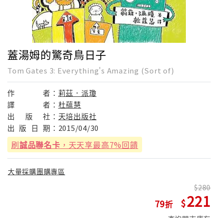
蓋湯姆的驚奇鳥日子
Tom Gates 3: Everything's Amazing (Sort of)
作
者：
莉茲．派瓊
譯
者：
杜蘊慧
出
版
社：
天培出版社
出
版
日
期：
2015/04/30
刷
誠品聯名卡
，天天享最高7%回饋
大量採購團購專區
280
221
79