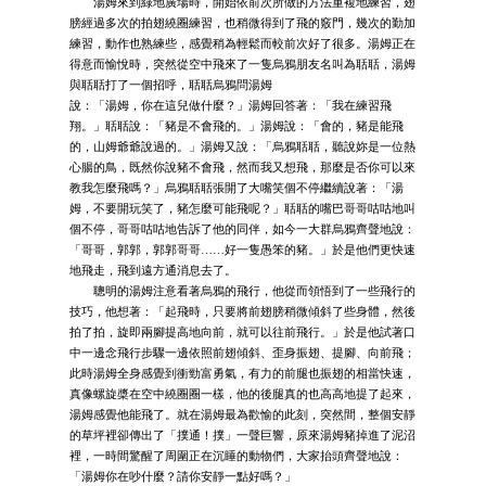
湯姆來到綠地廣場時，開始依前次所做的方法重複地練習，翅
膀經過多次的拍翅繞圈練習，也稍微得到了飛的竅門，幾次的勤加
練習，動作也熟練些，感覺稍為輕鬆而較前次好了很多。湯姆正在
得意而愉悅時，突然從空中飛來了一隻烏鴉朋友名叫為聒聒，湯姆
與聒聒打了一個招呼，聒聒烏鴉問湯姆
說：「湯姆，你在這兒做什麼？」湯姆回答著：「我在練習飛
翔。」聒聒說：「豬是不會飛的。」湯姆說：「會的，豬是能飛
的，山姆爺爺說過的。」湯姆又說：「烏鴉聒聒，聽說妳是一位熱
心腸的鳥，既然你說豬不會飛，然而我又想飛，那麼是否你可以來
教我怎麼飛嗎？」烏鴉聒聒張開了大嘴笑個不停繼續說著：「湯
姆，不要開玩笑了，豬怎麼可能飛呢？」聒聒的嘴巴哥哥咕咕地叫
個不停，哥哥咕咕地告訴了他的同伴，如今一大群烏鴉齊聲地說：
「哥哥，郭郭，郭郭哥哥……好一隻愚笨的豬。」於是他們更快速
地飛走，飛到遠方通消息去了。
聰明的湯姆注意看著烏鴉的飛行，他從而領悟到了一些飛行的
技巧，他想著：「起飛時，只要將前翅膀稍微傾斜了些身體，然後
拍了拍，旋即兩腳提高地向前，就可以往前飛行。」於是他試著口
中一邊念飛行步驟一邊依照前翅傾斜、歪身振翅、提腳、向前飛；
此時湯姆全身感覺到衝勁富勇氣，有力的前腿也振翅的相當快速，
真像螺旋槳在空中繞圈圈一樣，他的後腿真的也高高地提了起來，
湯姆感覺他能飛了。就在湯姆最為歡愉的此刻，突然間，整個安靜
的草坪裡卻傳出了「撲通！撲」一聲巨響，原來湯姆豬掉進了泥沼
裡，一時間驚醒了周圍正在沉睡的動物們，大家抬頭齊聲地說：
「湯姆你在吵什麼？請你安靜一點好嗎？」