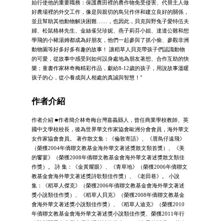
始行使他的重要職務：保護農田裡的農作物免受侵害、代替主人做
好農場裡的外交工作，像是與親切的鳥兒作伴和建立良好的關係，
並且幫助其他動物解決困難……，也因此，貝克與野兔子愛特伍夫
婦、松鼠格林先生、金絲雀兒珍妮、燕子莉芬小姐、達達公雞和想
學飛的小豬湯姆都成為好朋友，他們一起參與了抓小偷、參觀非洲
動物園等好多好多有趣的故事！ 讓稻草人貝克帶孩子們認識動物
的可愛，從故事中感受到如何設身處地為朋友著想、合作互助的快
樂；童書作家林奇梅精彩作品，獻給8-12歲的孩子，用說故事溫暖
孩子的心，從小養成與人相處的真誠與智慧！"
作者介紹
作者介紹 ■作者簡介林奇梅台灣嘉義縣人，曾任商業學校教師、英
國中文學校校長，後為世界華文作家協會歐洲分會會員，海外華文
女作家協會會員。 著作散文集：《倫敦寄語》、《厝鳥仔遠飛》
（榮獲2004年僑聯文教基金海外華文著述獎散文類首獎）、《美
的饗宴》（榮獲2008年僑聯文教基金會海外華文著述獎散文類佳
作獎）。 詩 集：《金黃耀眼》、《青草地》（榮獲2006年僑聯文
教基金會海外華文著述獎詩歌類佳作獎）、《老田巷》。 小說
集：《稻草人傑克》（榮獲2006年僑聯文教基金會海外華文著述
獎小說類佳作獎）、《稻草人貝克》（榮獲2008年僑聯文教基金
會海外華文著述獎小說類佳作獎）、《稻草人迪克》（榮獲2010
年僑聯文教基金會海外華文著述獎小說類佳作獎、榮獲2011年行