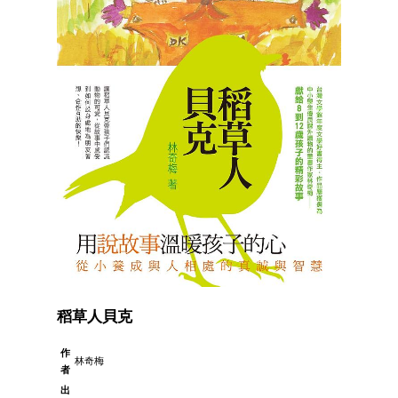
稻草人貝克
作
林奇梅
者
出