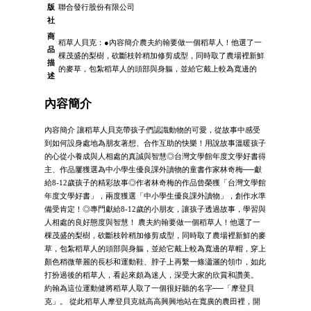
版
聯合發行股份有限公司
社
商
稻草人貝克：●內容簡介農夫約翰要做一個稻草人！他選了一
品
棵茂盛的梨樹，砍斷枝幹稍加修剪成型，同時取了農場裡新鮮
描
的麥草，包紮稻草人的頭部與身軀，並給它戴上較為寬邊的
述
內容簡介
內容簡介 讓稻草人貝克帶孩子們認識動物的可愛，從故事中感受
到如何設身處地為朋友著想、合作互助的快樂！用說故事溫暖孩子
的心從小養成與人相處的真誠與智慧◎台灣文學館年度文學好書得
主、作品屢獲選為中小學生優良課外讀物的童書作家林奇梅──獻
給8-12歲孩子的精彩故事◎作者林奇梅的作品曾榮獲「台灣文學館
年度文學好書」，兩度獲選「中小學生優良課外讀物」，創作水準
備受肯定！◎專門獻給8-12歲的小朋友，讓孩子透過故事，學習與
人相處的良好態度與智慧！ 農夫約翰要做一個稻草人！他選了一
棵茂盛的梨樹，砍斷枝幹稍加修剪成型，同時取了農場裡新鮮的麥
草，包紮稻草人的頭部與身軀，並給它戴上較為寬邊的草帽，穿上
顏色稍微華麗的長杉和運動鞋、脖子上再繫一條瀟灑的領巾，如此
打扮過後的稻草人，看起來頗為迷人，深受大家的欣賞和讚美。
約翰為這位運動健將稻草人取了一個很好聽的名字──「摩登貝
克」。 從此稻草人摩登貝克就高高興興地站在寬廣的農田裡，開