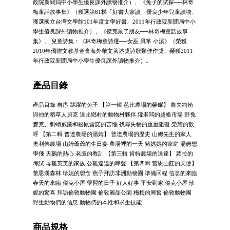
政院新聞局中小學生優良課外讀物推介）、《兔子的試探──林奇
梅童話故事集》（獲選第61梯「好書大家讀」優良少年兒童讀物、
獲選國立台灣文學館101年度文學好書、2011年行政院新聞局中小
學生優良課外讀物推介）、《傑克救了朋友──林奇梅童話故事
集》。 兒童詩集：《林奇梅童詩選──女巫 風箏 小溪》（榮獲
2010年僑聯文教基金會海外華文著述獎詩歌類佳作獎、榮獲2011
年行政院新聞局中小學生優良課外讀物推介）。
產品目錄
產品目錄 自序 跳躍的兔子 【第一輯 芭比農場的榮耀】 農夫約翰
與他的稻草人貝克 達比鄉村的動物村夥伴 獾老闆的超級市場 野兔
麥克、刺蝟威廉和松鼠雷諾的苦惱 找尋失物的重重阻礙 榮耀的歡
呼 【第二輯 普達農場的湯姆】 普達農場的歷史 山姆先生的家人
奧利佛農場 山姆爺爺的生日宴 農場裡的一天 豬媽媽的家庭 湯姆想
學飛 天鵝的熱心 老鷹的教訓 【第三輯 肯特農場的達達】 蘿拉的
考試 母雞英英的家族 公雞達達的啼聲 【第四輯 蕾恩山莊的天使】
蕾恩溪森林 珍妮的想念 燕子拜訪非洲動物園 準備回程 信息的來臨
春天的來臨 傑克小屋 學習的日子 好人好事 平安到家 傑克小屋 珍
妮的驚喜 拜訪倫敦動物園 倫敦麗晶公園 梅梅的興奮 倫敦動物園
野生動物們的信息 動物們的本性和求生技能
商品規格