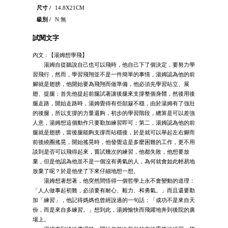
尺寸 /
14.8X21CM
級別 /
N:無
試閱文字
內文 : 【湯姆想學飛】
湯姆自從聽說自己也可以飛時，他自己下了個決定，要努力學
習飛行，然而，學習飛翔並不是一件簡單的事情，湯姆認為他的前
腳就是翅膀，他開始要為飛翔而做準備，他必須先學習站立、展
翅、提腿；首先他提起前腿試著讓後腿來支撐整個身體，然後用後
腿走路，開始走路時，湯姆覺得有些顛簸不穩，由於湯姆有了強壯
的後腿，所以支撐的力量還夠，初步的學習階段，總算是可以差強
人意，湯姆想這個動作只要勤加練習即可；第二，湯姆認為他的前
腿就是翅膀，當後腿能夠支撐而站穩後，於是就可以舉起左右腳而
前後繞圈搖晃，開始搖晃時，他發覺這是多麼困難的工作，更不用
談到是否可以飛得起來，嘗試幾次的練習，他都失敗，他想要放
棄，但是他認為他並不是一個沒有勇氣的人，為何就會如此輕易地
放棄了呢？於是他坐了下來仔細地想一想。
湯姆想著想著，他突然間悟得一個哲學上永不會變動的道理：
「人人做事起初難，必須要有耐心、毅力、和勇氣。」而且還要勤
加「練習」，他記得媽媽也曾經說過的一句話：「成功不是來自天
份，而是來自多練習。」想到此，湯姆愉快而飛躍地奔到後院的廣
場上。