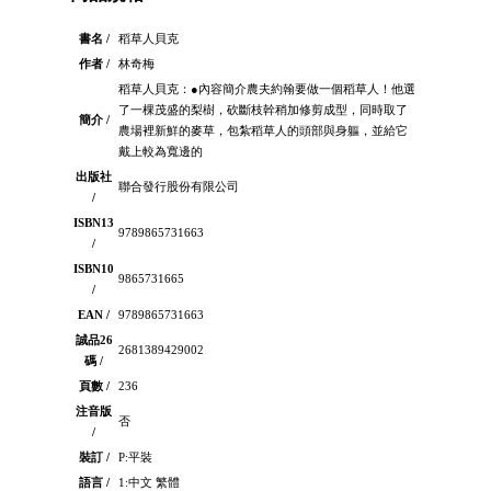
書名 /
稻草人貝克
作者 /
林奇梅
稻草人貝克：●內容簡介農夫約翰要做一個稻草人！他選
了一棵茂盛的梨樹，砍斷枝幹稍加修剪成型，同時取了
簡介 /
農場裡新鮮的麥草，包紮稻草人的頭部與身軀，並給它
戴上較為寬邊的
出版社
聯合發行股份有限公司
/
ISBN13
9789865731663
/
ISBN10
9865731665
/
EAN /
9789865731663
誠品26
2681389429002
碼 /
頁數 /
236
注音版
否
/
裝訂 /
P:平裝
語言 /
1:中文 繁體