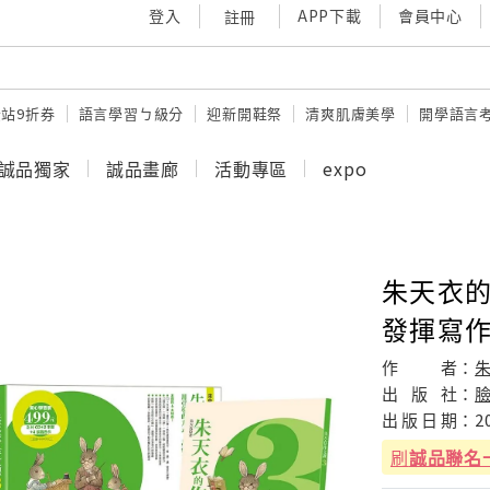
登入
APP下載
會員中心
註冊
站9折券
語言學習ㄅ級分
迎新開鞋祭
清爽肌膚美學
開學語言
誠品獨家
誠品畫廊
活動專區
expo
朱天衣的
發揮寫作的
作
者：
出
版
社：
出
版
日
期：
2
刷
誠品聯名