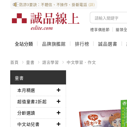
防詐3要訣：不聽信、不操作、掛斷電話
(詳)
禮享偶爸節
搶領全
全站分類
品牌旗艦館
排行榜
誠品選書
首頁
童書
語言學習
中文學習．作文
童書
本月精選
超值童書2折起
分齡選讀
中文幼兒書