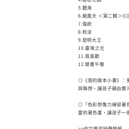
5.聽海
6.颱風天 ＜第二輯＞(C
7.傷疤
8.秋涼
9.發明大王
10.臺灣之光
11.我喜歡
12.營養午餐
◎《我的繪本小書》：
與聯想，讓孩子藉由豐
◎「色彩想像力練習著
愛的著色畫，讓孩子一
>>作文學習疑難雜解