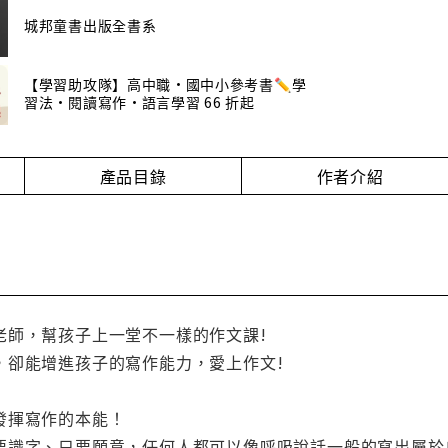
城邦童書出版全書系
【學習助攻隊】高中職•國中小參考書✏️學
習法•閱讀寫作•語言學習 66 折起
產品目錄
作者介紹
老師，幫孩子上一堂不一樣的作文課!
，卻能增進孩子的寫作能力，愛上作文!
發揮寫作的本能！
要識字、只要願意，任何人都可以像呼吸說話一般的寫出屬於