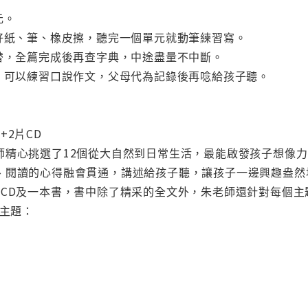
元。
備好紙、筆、橡皮擦，聽完一個單元就動筆練習寫。
代替，全篇完成後再查字典，中途盡量不中斷。
友，可以練習口說作文，父母代為記錄後再唸給孩子聽。
+2片CD
師精心挑選了12個從大自然到日常生活，最能啟發孩子想像
、閱讀的心得融會貫通，講述給孩子聽，讓孩子一邊興趣盎然
片CD及一本書，書中除了精采的全文外，朱老師還針對每個
趣主題：