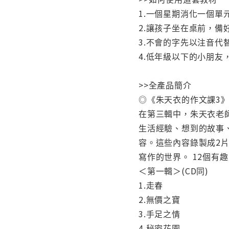
1.一個星期消化一個單
2.讓孩子坐在桌前，
3.不會的字先以注音
4.低年級以下的小朋
>>全產品簡介
◎《朱天衣的作文課3》
在第三輯中，朱天衣老
生活經驗、想到的故事
容。這些內容錄製成2
寫作的世界。 12個有
＜第一輯＞(CD同)
1.走春
2.無價之寶
3.手足之情
4.秘密花園