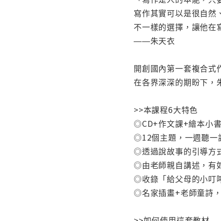
寫作其實可以是很自然
不一樣的選擇，讓他在
――朱天衣
開創國內第一套複合式
在各界深深的期盼下，
>>本課程6大特色
◎CD+作文課+繪本小
◎12個主題，一週聽
◎透過說故事的引導方
◎由老師親自講述，有
◎收錄「給父母的小叮
◎名家插畫+老師童詩
>>如何使用這套教材