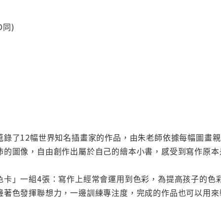
D同)
蒐錄了12幅世界知名插畫家的作品，由朱老師依據每幅圖畫
沛的圖像，自由創作出屬於自己的繪本小書，感受到寫作原本是
色卡」一組4張：寫作上經常會運用到色彩，為提高孩子的色
邊著色發揮聯想力，一邊訓練專注度，完成的作品也可以用來