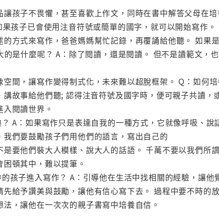
品讓孩子不畏懼，甚至喜歡上作文，同時在書中解答父母在培
：如果孩子已會使用注音符號或簡單的國字，就可以開始寫作。
述的方式來寫作，爸爸媽媽幫忙記錄，再覆誦給他聽。 如果
大的是什麼呢？ A：除了閱讀，還是閱讀。 但不是讀範文
像空間，讓寫作變得制式化，未來難以超脫框架。 Q：如何培
，講故事給他們聽; 認得注音符號及國字時，便可親子共讀，
進入閱讀世界。
趣？ A：如果寫作只是表達自我的一種方式，它就像呼吸、說
，我們要鼓勵孩子們用他們的語言，寫出自己的
不是要他們裝大人模樣、說大人的話語。 千萬不要以我們所
會困頓其中，難以提筆。
齡的孩子進入寫作？ A：引導他在生活中找相關的經驗，讓他
請先給予讚美與鼓勵，讓他有信心寫下去。 過程中要不時的
想法，讓他在一次次的親子書寫中培養自信。