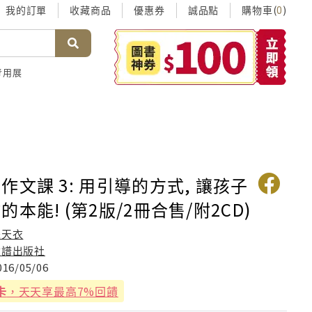
我的訂單
收藏商品
優惠券
誠品點
購物車(
)
0
考用展
作文課 3: 用引導的方式, 讓孩子
本能! (第2版/2冊合售/附2CD)
朱天衣
臉譜出版社
016/05/06
卡
，天天享最高7%回饋