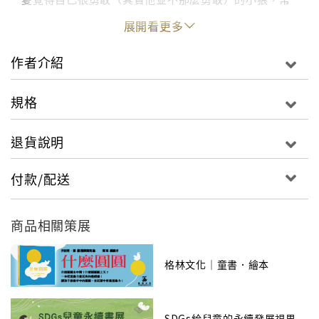
常大吼：「人來了！」。
展開看更多
有一天，男孩與小狼相遇，意想不到的事情發生了……
作者介紹
◎經典寓言《狼來了！》最新穎創意的改寫，讓總大叫
「狼來了！」的男孩和總大吼「人來了！」的小狼出奇
規格
不意的相遇！
◎故事巧妙運用對應與反覆的句型、語法，讓孩子琅琅
退貨說明
上口，對故事印象深刻！
◎以橘色、藍色、綠色色塊與黑白線條呈現幽默可愛的
付款/配送
插圖，獨特風格，令孩子愛不釋手，想一看再看！
◎意想不到的結局溫暖訴說：只要多一點愛、少一點成
見，就能融化「我們」與「他們」之間的高牆！
商品相關策展
格林文化｜童書．繪本
SDGs給兒童的永續發展視界