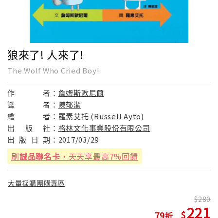
狼來了! 人來了!
The Wolf Who Cried Boy!
作
者：
詹姆斯歐尼爾
譯
者：
陳郁潔
繪
者：
羅素艾托 (Russell Ayto)
出
版
社：
格林文化事業股份有限公司
出
版
日
期：
2017/03/29
刷
誠品聯名卡
，天天享最高7%回饋
大量採購團購專區
280
221
79