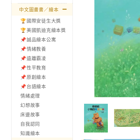
中文圖畫書／繪本
🏆國際安徒生大獎
🏆美國凱迪克繪本獎
📌誠品繪本公寓
📌情緒教養
📌遠離霸凌
📌性平教育
📌原創繪本
📌台語繪本
情緒處理
幻想故事
床邊故事
自我認同
知識繪本