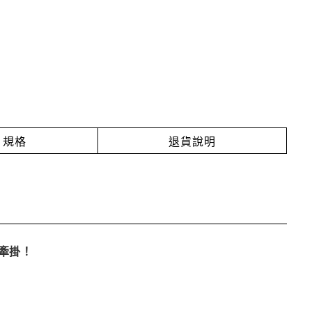
規格
退貨說明
牽掛！