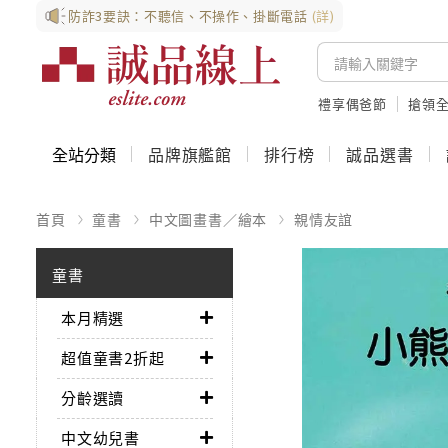
防詐3要訣：不聽信、不操作、掛斷電話
(詳)
禮享偶爸節
搶領全
全站分類
品牌旗艦館
排行榜
誠品選書
首頁
童書
中文圖畫書／繪本
親情友誼
童書
本月精選
超值童書2折起
分齡選讀
中文幼兒書