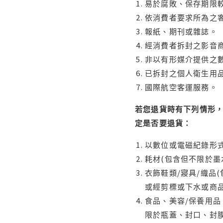
易於腐敗、保存期限較
依消費者要求所為之客
報紙、期刊或雜誌。
經消費者拆封之影音
非以有形媒介提供之數
已拆封之個人衛生用品
國際航空客運服務。
若您退貨時有下列情形，
定是否要退貨：
以數位或電磁紀錄形式
耗材(包含但不限於墨
衣飾鞋類/寢具/織品
或經剪標或下水或商
食品、美容/保養用
限於瓶蓋、封口、封膜