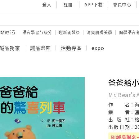
登入
APP下載
會員中心
註冊
站9折券
語言學習ㄅ級分
迎新開鞋祭
清爽肌膚美學
開學語言
誠品獨家
誠品畫廊
活動專區
expo
爸爸給
Mr. Bear's
作
者：
繪
者：
出
版
社：
出
版
日
期：
2
刷
誠品聯名