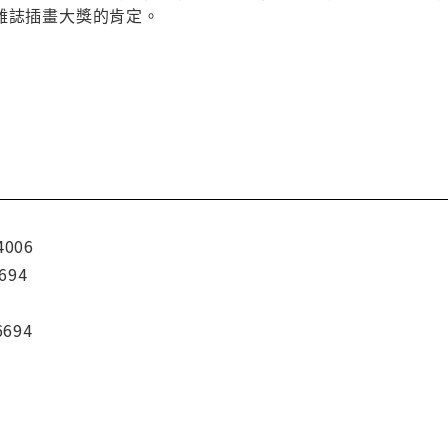
雜誌插畫大獎的肯定。
4006
694
6694