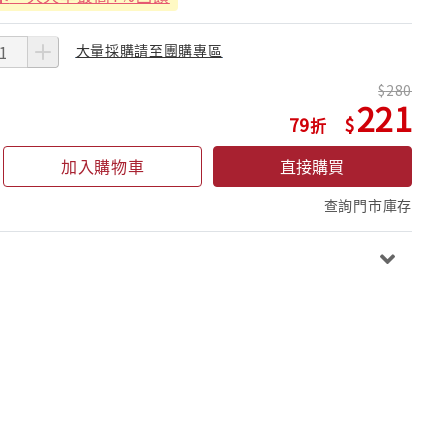
大量採購請至團購專區
280
221
79
加入購物車
直接購買
查詢門市庫存