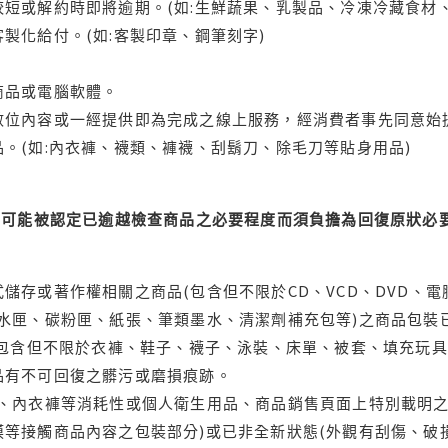
短或解約時即將逾期。(如:生鮮蔬果、乳製品、冷凍冷藏食材、
製化給付。(如:客製印章、鋼筆刻字)
商品或電腦軟體。
位內容或一經提供即為完成之線上服務，經消費者事先同意始提
。(如:內衣褲、襪類、褲襪、刮鬍刀、除毛刀等貼身用品)
可能被認定已逾越檢查商品之必要程度而須負擔為回復原狀必要
儲存或著作權相關之商品(包含但不限於CD、VCD、DVD、電
水匣、碳粉匣、紙張、筆類墨水、清潔劑補充包等)之商品包裝已
(包含但不限於衣褲、鞋子、襪子、泳裝、床單、被套、填充玩具
品有不可回復之髒污或磨損痕跡。
品、內衣褲等消耗性或個人衛生用品、商品銷售頁面上特別載明之
等接觸商品內容之包裝部分)或已非全新狀態(外觀有刮傷、破