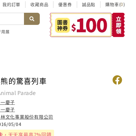
我的訂單
收藏商品
優惠券
誠品點
購物車(
)
0
考用展
小熊的驚喜列車
 Animal Parade
海一慶子
海一慶子
格林文化事業股份有限公司
016/05/04
卡
，天天享最高7%回饋