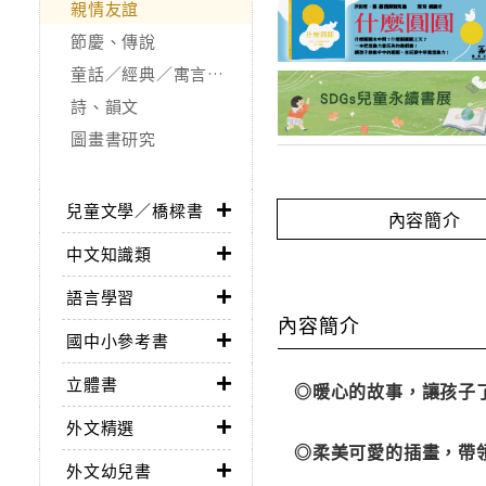
親情友誼
節慶、傳說
童話／經典／寓言故事
詩、韻文
圖畫書研究
兒童文學／橋樑書
內容簡介
中文知識類
語言學習
內容簡介
國中小參考書
立體書
◎暖心的故事，讓孩子
外文精選
◎柔美可愛的插畫，帶
外文幼兒書