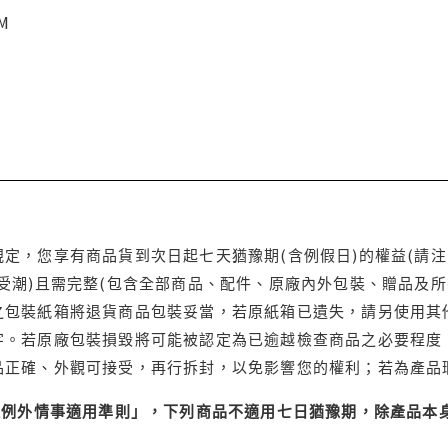
CM
定，您享有商品貨到次日起七天猶豫期(含例假日)的權益(請
受潮)且需完整(包含全部商品、配件、原廠內外包裝、贈品及所
之包裝紙箱將退貨商品包裝妥當，若原紙箱已遺失，請另使用其
字。若原廠包裝損毀將可能被認定為已逾越檢查商品之必要程度，
品正確、外觀可接受，再行拆封，以免影響您的權利；若為產品
理例外情事適用準則」，下列商品不適用七日猶豫期，除產品本