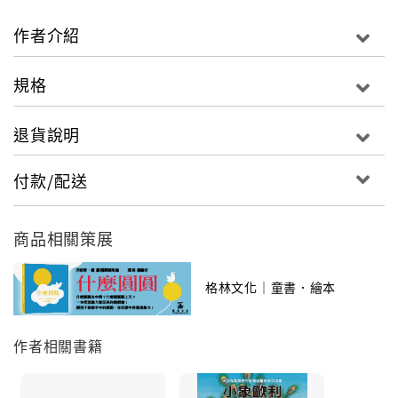
想看海的小老虎(中英雙語版)
作者介紹
◎新聞局中小學優良課外讀物推介
規格
退貨說明
有一天，小北極熊寶兒跑到北極研究站玩耍，他找到很
付款/配送
多食物，正想在火車箱上享受美食大餐時，一隻小老虎
泰格卻搶走他的雞腿。原來泰格想去看海卻迷了路，這
會兒又餓又害怕。寶兒安慰他，沒想到火車開動，寶兒
商品相關策展
離家越來越遠，他要怎麼送泰格回家呢？泰格能不能看
到爸爸口中世界上最美的景色呢？
格林文化｜童書．繪本
作者相關書籍
我是你的好朋友(中英雙語版)