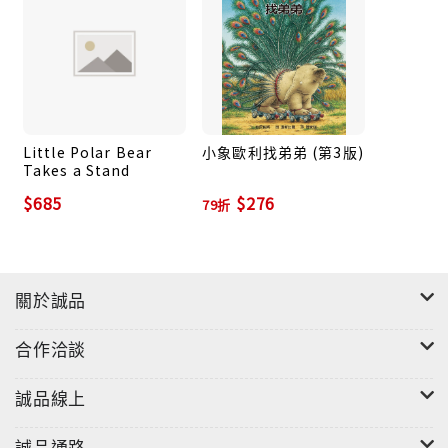
◎新聞局中小學優良課外讀物推介
◎本書被譯成25國語言，全世界銷售超過百萬冊
Little Polar Bear
小象歐利找弟弟 (第3版)
Takes a Stand
在白茫茫靜悄悄的北極，一隻名叫寶兒的小北極熊，最
$685
$276
喜歡坐在小冰山上，看著海上的冰雪。有一天，寶兒聽
79折
到了一陣陣的嗚咽聲，原來是小野兔瑞比掉進冰洞裡。
寶兒把瑞比救出來，他們變成好朋友，但是寶兒笑瑞比
膽小，他希望瑞比能夠勇敢一些，於是，寶兒讓自己陷
關於誠品
入險境，闖進了人類駐紮的地方，眼看寶兒就要被人發
現，瑞比能不能鼓起勇氣救寶兒呢？
合作洽談
誠品線上
別怕，我在你身邊(中英雙語版)
誠品通路