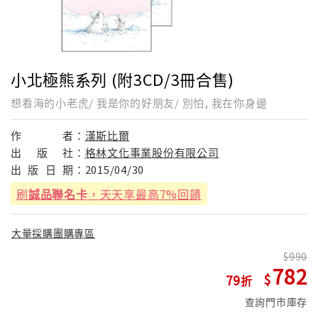
小北極熊系列 (附3CD/3冊合售)
想看海的小老虎/ 我是你的好朋友/ 別怕, 我在你身邊
作
者：
漢斯比爾
出
版
社：
格林文化事業股份有限公司
出
版
日
期：
2015/04/30
刷
誠品聯名卡
，天天享最高7%回饋
大量採購團購專區
990
782
79
查詢門市庫存