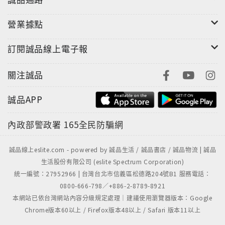
◎新聞局中小學優良課外讀物推介
營業據點
訂閱誠品線上電子報
這一天，小北極熊寶兒又碰到了一隻迷路的小狗。小狗
關注誠品
好害怕，希望寶兒不要丟下他一個，於是寶兒決定幫小
誠品APP
狗尋找爸爸媽媽，他們一路相互幫助……，這一次又會
有什麼新鮮的事情發生呢？
內政部警政署
165全民防騙網
誠品線上eslite.com - powered by 誠品生活 / 誠品書店 / 誠品物流 | 誠品
生活股份有限公司 (eslite Spectrum Corporation)
統一編號：27952966 | 台灣台北市信義區松德路204號B1 服務電話：
0800-666-798／+886-2-8789-8921
本網站已依台灣網站內容分級規定處理｜建議使用瀏覽器版本：Google
Chrome版本60以上 / Firefox版本48以上 / Safari 版本11以上