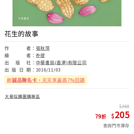
花生的故事
作
者：
張秋萍
繪
者：
朴提
出
版
社：
中華書局(香港)有限公司
出
版
日
期：
2016/11/03
刷
誠品聯名卡
，天天享最高7%回饋
大量採購團購專區
260
205
79
查詢門市庫存