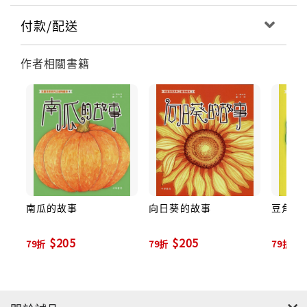
付款/配送
作者相關書籍
南瓜的故事
向日葵的故事
豆角的
$205
$205
$
79折
79折
79折