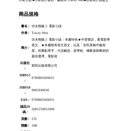
商品規格
書名 /
功夫熊貓 2: 電影小說
作者 /
Tracey West
功夫熊貓 2: 電影小說：本書特色★中英雙語，看電影學
英文。★本書附有英文原文，以及「全民英檢中級程
簡介 /
度」的重點單字、片語解說，是學校、補教老師教材的
最佳選擇。電影資
出版社
稻田出版有限公司
/
ISBN13
9789865949631
/
ISBN10
9865949636
/
EAN /
9789865949631
誠品26
2681259852008
碼 /
頁數 /
232
開數 /
16K