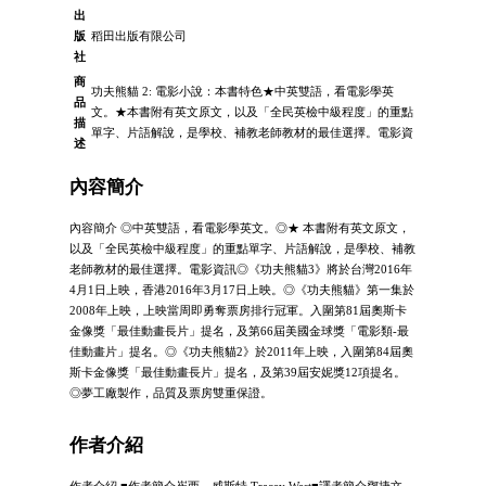
出
版
稻田出版有限公司
社
商
功夫熊貓 2: 電影小說：本書特色★中英雙語，看電影學英
品
文。★本書附有英文原文，以及「全民英檢中級程度」的重點
描
單字、片語解說，是學校、補教老師教材的最佳選擇。電影資
述
內容簡介
內容簡介 ◎中英雙語，看電影學英文。◎★ 本書附有英文原文，
以及「全民英檢中級程度」的重點單字、片語解說，是學校、補教
老師教材的最佳選擇。電影資訊◎《功夫熊貓3》將於台灣2016年
4月1日上映，香港2016年3月17日上映。◎《功夫熊貓》第一集於
2008年上映，上映當周即勇奪票房排行冠軍。入圍第81屆奧斯卡
金像獎「最佳動畫長片」提名，及第66屆美國金球獎「電影類-最
佳動畫片」提名。◎《功夫熊貓2》於2011年上映，入圍第84屆奧
斯卡金像獎「最佳動畫長片」提名，及第39屆安妮獎12項提名。
◎夢工廠製作，品質及票房雙重保證。
作者介紹
作者介紹 ■作者簡介崔西．威斯特 Tracey West■譯者簡介鄧捷文