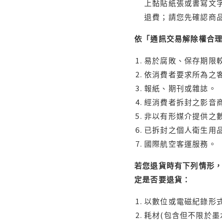
上黏貼紙張或書寫文
退費；請您先確認商
依「通訊交易解除權合
易於腐敗、保存期限較
依消費者要求所為之客
報紙、期刊或雜誌。
經消費者拆封之影音
非以有形媒介提供之數
已拆封之個人衛生用品
國際航空客運服務。
若您退貨時有下列情形，
定是否要退貨：
以數位或電磁紀錄形式
耗材(包含但不限於墨