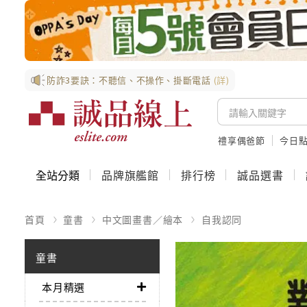
防詐3要訣：不聽信、不操作、掛斷電話
(詳)
禮享偶爸節
今日
全站分類
品牌旗艦館
排行榜
誠品選書
首頁
童書
中文圖畫書／繪本
自我認同
童書
本月精選