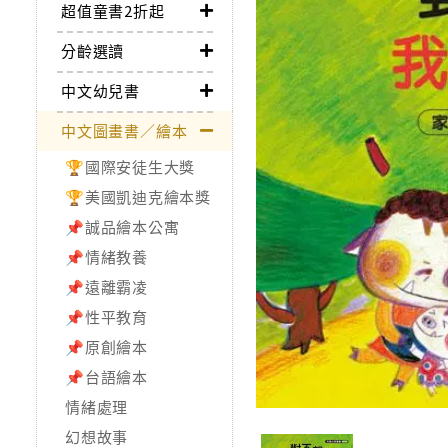
超值童書2折起
分齡選讀
中文幼兒書
中文圖畫書／繪本
🏆國際安徒生大獎
🏆美國凱迪克繪本獎
📌誠品繪本公寓
📌情緒教養
📌遠離霸凌
📌性平教育
📌原創繪本
📌台語繪本
情緒處理
幻想故事