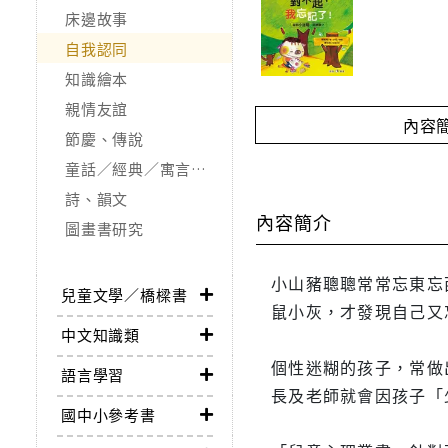
床邊故事
自我認同
知識繪本
親情友誼
內容
節慶、傳說
童話／經典／寓言故事
詩、韻文
內容簡介
圖畫書研究
小山豬聰聰常常忘東忘
兒童文學／橋樑書
鼠小灰，才發現自己又
中文知識類
個性迷糊的孩子，常做
語言學習
長及老師就會因孩子「
國中小參考書