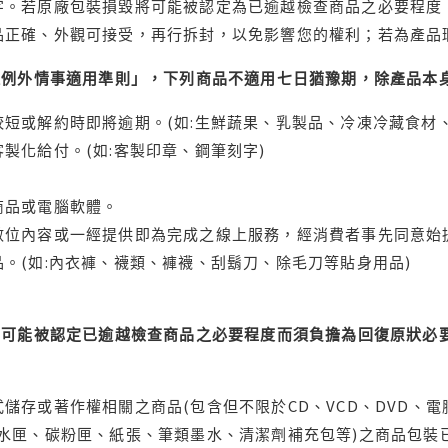
字。若原廠包裝損毀將可能被認定為已逾越檢查商品之必要程度，
品正確、外觀可接受，再行拆封，以免影響您的權利；若為產品
理例外情事適用準則」，下列商品不適用七日猶豫期，除產品本
短或解約時即將逾期。(如:生鮮蔬果、乳製品、冷凍冷藏食材、
製化給付。(如:客製印章、鋼筆刻字)
商品或電腦軟體。
位內容或一經提供即為完成之線上服務，經消費者事先同意始提
。(如:內衣褲、襪類、褲襪、刮鬍刀、除毛刀等貼身用品)
可能被認定已逾越檢查商品之必要程度而須負擔為回復原狀必要
儲存或著作權相關之商品(包含但不限於CD、VCD、DVD、電
水匣、碳粉匣、紙張、筆類墨水、清潔劑補充包等)之商品包裝已