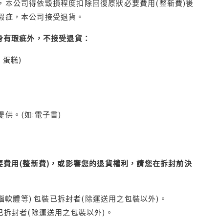
本公司得依毀損程度扣除回復原狀必要費用(整新費)後
瑕疵，本公司接受退貨。
身有瑕疵外，不接受退貨：
蛋糕)
供。(如:電子書)
費用(整新費)，或影響您的退貨權利，請您在拆封前決
腦軟體等) 包裝已拆封者(除運送用之包裝以外)。
拆封者(除運送用之包裝以外)。