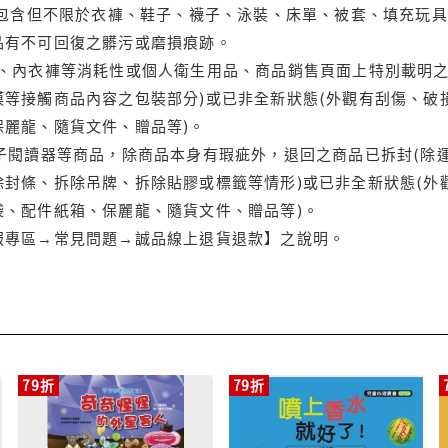
(包含但不限於衣褲、鞋子、襪子、泳裝、床單、被套、填充玩具
品有不可回復之髒污或磨損痕跡。
品、內衣褲等消耗性或個人衛生用品、商品銷售頁面上特別載明之
等接觸商品內容之包裝部分)或已非全新狀態(外觀有刮傷、破
保麗龍、隨貨文件、贈品等)。
電子閱讀器等商品，除商品本身有瑕疵外，退回之商品已拆封(除
封條、拆除吊牌、拆除貼膠或標籤等情形)或已非全新狀態(外
袋、配件紙箱、保麗龍、隨貨文件、贈品等)。
服專區→常見問題→誠品線上退貨退款】之說明。
79折
79折