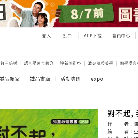
登入
APP下載
會員中心
註冊
點數三倍送
語言學習ㄅ級分
迎新開鞋祭
清爽肌膚美學
開學語言
誠品獨家
誠品畫廊
活動專區
expo
對不起,
作
者：
繪
者：