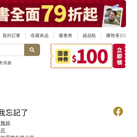
我的訂單
收藏商品
優惠券
誠品點
購物車(
)
0
考用展
 我忘記了
陳雅純
小花