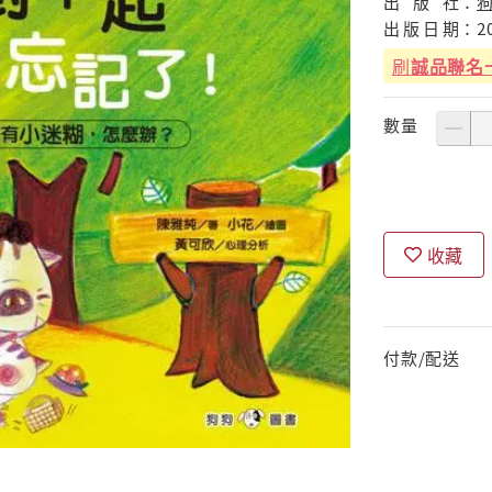
出
版
社：
出
版
日
期：
2
刷
誠品聯名
數量
收藏
付款/配送