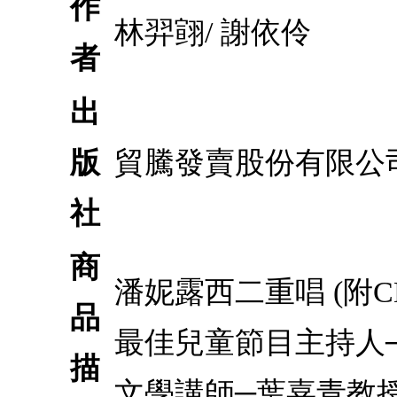
作
林羿翧/ 謝依伶
者
出
版
貿騰發賣股份有限公
社
商
潘妮露西二重唱 (附
品
最佳兒童節目主持人
描
文學講師─葉嘉青教