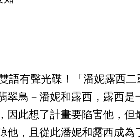
精彩雙語有聲光碟！「潘妮露西
翡翠鳥－潘妮和露西，露西是
，因此想了計畫要陷害他，但
諒他，且從此潘妮和露西成為