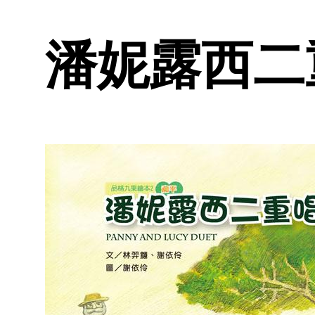
潘妮露西二重