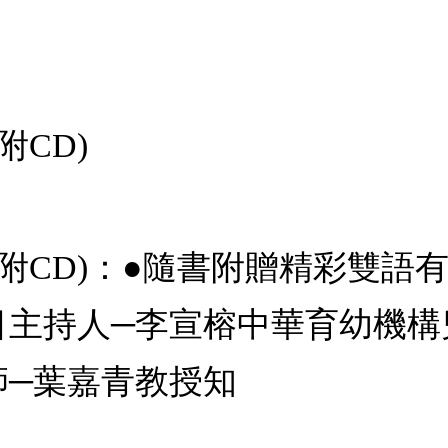
附CD)
(附CD)：●隨書附贈精彩雙語
目主持人─李宣榕中華育幼機構
師─葉嘉青教授知