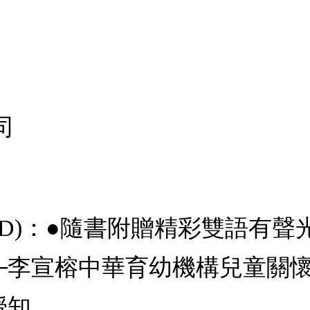
司
CD)：●隨書附贈精彩雙語有
─李宣榕中華育幼機構兒童關
授知