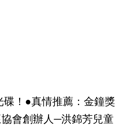
聲光碟！●真情推薦：金鐘獎
懷協會創辦人─洪錦芳兒童