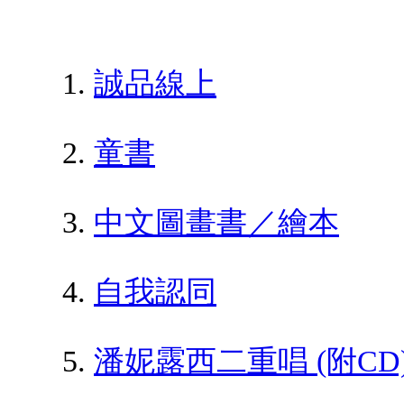
誠品線上
童書
中文圖畫書／繪本
自我認同
潘妮露西二重唱 (附CD