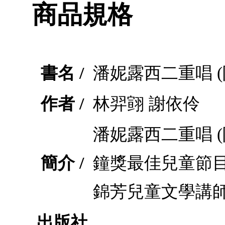
商品規格
書名 /
潘妮露西二重唱 (
作者 /
林羿翧 謝依伶
潘妮露西二重唱 
簡介 /
鐘獎最佳兒童節
錦芳兒童文學講
出版社