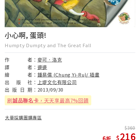
小心啊, 蛋頭!
Humpty Dumpty and The Great Fall
作
者：
麥可．洛克
譯
者：
邊邊
繪
者：
鍾易儒 (Chung Yi-Ru)/ 插畫
出
版
社：
上堤文化有限公司
出
版
日
期：
2013/09/30
刷
誠品聯名卡
，天天享最高7%回饋
大量採購團購專區
360
216
6