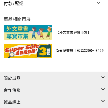
付款/配送
商品相關策展
【外文童書尋寶市集】
激省搜查線｜預算$200～$499
關於誠品
合作洽談
誠品線上