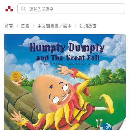
首頁
童書
中文圖畫書／繪本
幻想故事