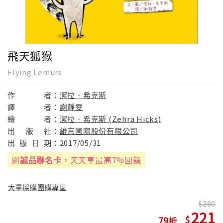
飛天狐猴
Flying Lemurs
作
者：
潔拉．希克斯
譯
者：
謝靜雯
繪
者：
潔拉．希克斯 (Zehra Hicks)
出
版
社：
維京國際股份有限公司
出
版
日
期：
2017/05/31
刷
誠品聯名卡
，天天享最高7%回饋
大量採購團購專區
280
221
79