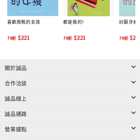
喜歡雨靴的女孩
都是我的!
討厭牙刷
$221
$221
$22
79折
79折
79折
關於誠品
合作洽談
誠品線上
誠品通路
營業據點