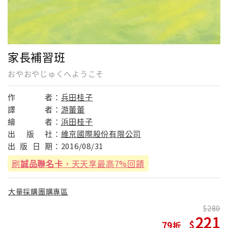
家長補習班
おやおやじゅくへようこそ
作
者：
兵田桂子
譯
者：
游蕾蕾
繪
者：
浜田桂子
出
版
社：
維京國際股份有限公司
出
版
日
期：
2016/08/31
刷
誠品聯名卡
，天天享最高7%回饋
大量採購團購專區
280
221
79