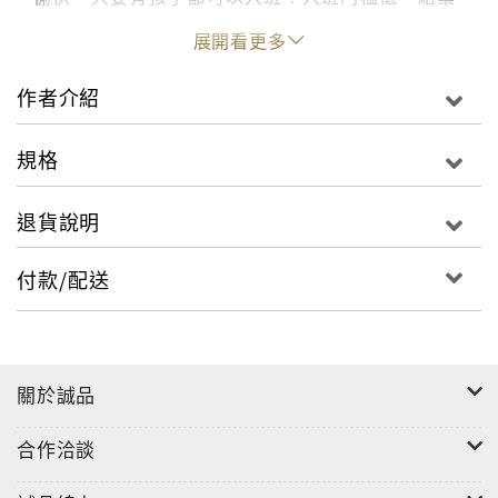
迅速。但是，本書不是指南，只是要告訴孩子和父
展開看更多
母一個愛的故事：我們彼此需要，因為我們彼此相
連。養育孩子真的不是一件容易的事，從家長補習
作者介紹
班結業的您，請回頭看看孩子吧，和他（她）相處
的時光，那段新手爸媽的忙亂回憶會幫助你我，成
規格
為更好，更成熟的爸爸媽媽的！家長補習班，歡迎
您和我們一起加油！
退貨說明
延伸閱讀
《媽媽，你會永遠愛我嗎》《媽媽做給你》
付款/配送
《爸爸大集合》《我的爸爸超厲害》
關於誠品
合作洽談