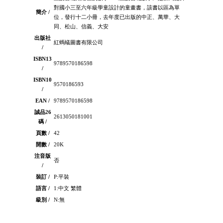
對國小三至六年級學童設計的童畫書，該書以區為單
簡介 /
位，發行十二小冊，去年度已出版的中正、萬華、大
同、松山、信義、大安
出版社
紅螞蟻圖書有限公司
/
ISBN13
9789570186598
/
ISBN10
9570186593
/
EAN /
9789570186598
誠品26
2613050181001
碼 /
頁數 /
42
開數 /
20K
注音版
否
/
裝訂 /
P:平裝
語言 /
1:中文 繁體
級別 /
N:無