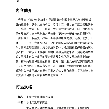
述
內容簡介
內容簡介 《畫說台北故事》是新聞處針對國小三至六年級學童設
計的童畫書，該書以區為單位，發行十二小冊，去年度已出版的中
正、萬華、大同、松山、信義、大安等六個行政區，自出版以來廣
受各界好評，迄今已售出六千餘冊，更於今年榮獲行政院舉辦的
「優良政府出版品獎」殊榮，今年度出版的內湖、南港、北投、士
林、中山、文山六個行政區，仍由財團法人國語日報社負責執行製
作，新聞處期望豐富、用心的編輯製作，持續服務愛好童書的廣大
讀者群。《畫說台北故事》全書以輕鬆活潑的筆調、淺顯易讀的方
式，呈現本市各行政區的歷史發展及文化傳承，配上自我測驗遊
戲、精采的漫畫和豐富的插圖、照片，讓小朋友在輕鬆的閱讀氣氛
中，自然而然的了解本市先民一步一腳印的生活智慧和發展軌跡；
透過對各行政區域人文歷史的漸次認知，關心自己生長的土地，進
而愛護這個值得大家驕傲的台北家園。"
商品規格
書名 /
畫說台北南港區的故事
作者 /
台北市政府新聞處
畫說台北南港區的故事：《畫說台北故事》是新聞處針