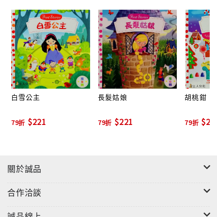
白雪公主
長髮姑娘
胡桃鉗
$221
$221
$22
79折
79折
79折
關於誠品
合作洽談
誠品線上