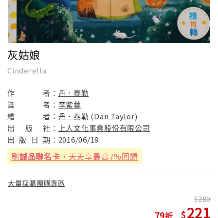
灰姑娘
Cinderella
作
者：
丹．泰勒
譯
者：
李紫蓉
繪
者：
丹．泰勒 (Dan Taylor)
出
版
社：
上人文化事業股份有限公司
出
版
日
期：
2016/06/19
刷
誠品聯名卡
，天天享最高7%回饋
大量採購團購專區
280
221
79