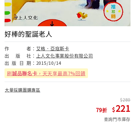
好棒的聖誕老人
作
者：
艾格．亞寇斯卡
出
版
社：
上人文化事業股份有限公司
出
版
日
期：
2015/10/14
刷
誠品聯名卡
，天天享最高7%回饋
大量採購團購專區
280
221
79
查詢門市庫存