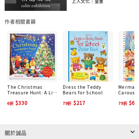
上人文化｜童書
作者相關書籍
The Christmas
Dress the Teddy
Mermaid
Treasure Hunt: A Lift
Bears for School
Carouse
the Flap Book
$330
$217
$65
6折
79折
79折
關於誠品