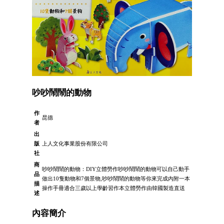
吵吵鬧鬧的動物
作
昆德
者
出
版
上人文化事業股份有限公司
社
商
吵吵鬧鬧的動物：DIY立體勞作吵吵鬧鬧的動物可以自己動手
品
做出10隻動物和7個景物,吵吵鬧鬧的動物等你來完成內附一本
描
操作手冊適合三歲以上學齡習作本立體勞作由韓國製造直送
述
內容簡介