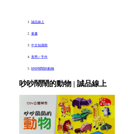
誠品線上
童書
中文知識類
美勞／手作
吵吵鬧鬧的動物
吵吵鬧鬧的動物 | 誠品線上