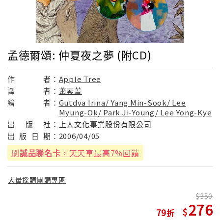
孟德爾頌: 仲夏夜之夢 (附CD)
作
者：
Apple Tree
譯
者：
蕭素菁
繪
者：
Gutdva Irina/ Yang Min-Sook/ Lee
Myung-Ok/ Park Ji-Young/ Lee Yong-Kye
出
版
社：
上人文化事業股份有限公司
出
版
日
期：
2006/04/05
刷
誠品聯名卡
，天天享最高7%回饋
大量採購團購專區
350
276
79