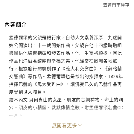
查詢門市庫存
內容簡介
孟德爾頌的父親是銀行家，自幼人文素養深厚。九歲開
始公開演出，十一歲開始作曲，父親在他十四歲時聘組
樂團供他練習指揮和發表作品。他一生富裕順遂，因此
作品也洋溢著綺麗與幸福之美。他經常在歐洲各地旅
行，根據旅行體驗創作了《義大利交響曲》、《蘇格蘭
交響曲》等作品。孟德爾頌也是傑出的指揮家，1829年
指揮巴赫的《馬太受難曲》，讓沉寂已久的巴赫作品再
度受到世人矚目。
繪本內文 貝爾肯山的女巫•朋友的音樂禮物•海上的洞
穴•頑皮的小精靈•默默傳情之歌。附孟德爾頌名曲CD
一片。
展開看更多