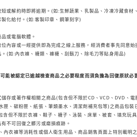
短或解約時即將逾期。(如:生鮮蔬果、乳製品、冷凍冷藏食材、
製化給付。(如:客製印章、鋼筆刻字)
商品或電腦軟體。
位內容或一經提供即為完成之線上服務，經消費者事先同意始提
。(如:內衣褲、襪類、褲襪、刮鬍刀、除毛刀等貼身用品)
可能被認定已逾越檢查商品之必要程度而須負擔為回復原狀必要
儲存或著作權相關之商品(包含但不限於CD、VCD、DVD、電
水匣、碳粉匣、紙張、筆類墨水、清潔劑補充包等)之商品包裝已
(包含但不限於衣褲、鞋子、襪子、泳裝、床單、被套、填充玩具
品有不可回復之髒污或磨損痕跡。
品、內衣褲等消耗性或個人衛生用品、商品銷售頁面上特別載明之