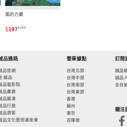
風的力量
250
197
誠品通路
營業據點
訂閱
誠品官網
台灣北部
誠品
迷
誠品
台灣中部
誠品
誠品電影院
台灣南部
全台
誠品畫廊
台灣東部
誠品展演
香港
誠品行旅
蘇州
關注
誠品酒窖
東京
誠品文化藝術基金會
吉隆坡