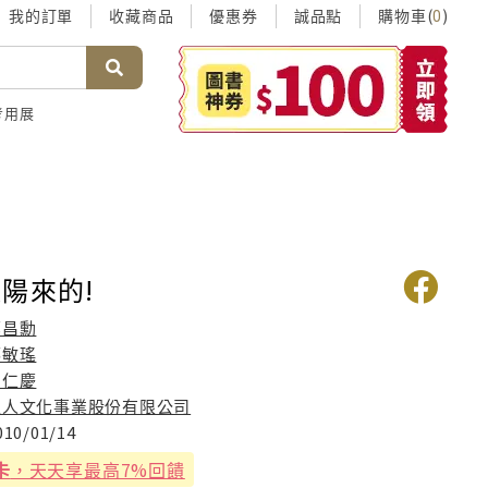
我的訂單
收藏商品
優惠券
誠品點
購物車(
)
0
考用展
陽來的!
鄭昌勳
邱敏瑤
盧仁慶
上人文化事業股份有限公司
010/01/14
卡
，天天享最高7%回饋