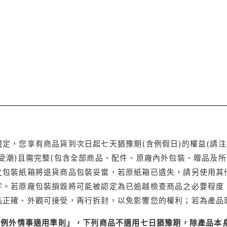
定，您享有商品貨到次日起七天猶豫期(含例假日)的權益(請
受潮)且需完整(包含全部商品、配件、原廠內外包裝、贈品及所
之包裝紙箱將退貨商品包裝妥當，若原紙箱已遺失，請另使用其
字。若原廠包裝損毀將可能被認定為已逾越檢查商品之必要程度，
品正確、外觀可接受，再行拆封，以免影響您的權利；若為產品
理例外情事適用準則」，下列商品不適用七日猶豫期，除產品本