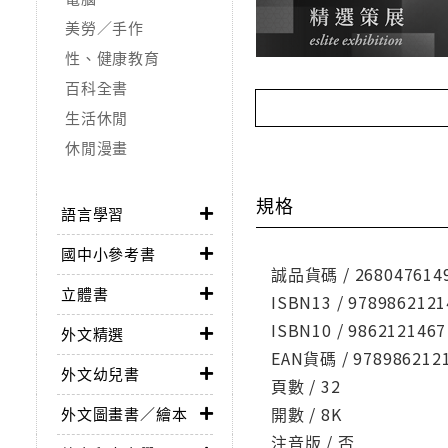
美勞／手作
性、健康教育
百科全書
生活休閒
休閒漫畫
規格
語言學習
國中小參考書
誠品貨碼 / 268047614
立體書
ISBN13 / 9789862121
ISBN10 / 9862121467
外文精選
EAN貨碼 / 978986212
外文幼兒書
頁數 / 32
開數 / 8K
外文圖畫書／繪本
注音版 / 否