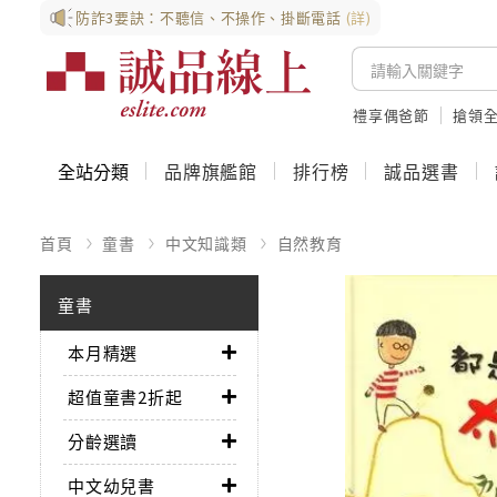
防詐3要訣：不聽信、不操作、掛斷電話
(詳)
禮享偶爸節
搶領全
全站分類
品牌旗艦館
排行榜
誠品選書
首頁
童書
中文知識類
自然教育
童書
本月精選
超值童書2折起
分齡選讀
中文幼兒書