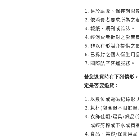
易於腐敗、保存期限較
依消費者要求所為之客
報紙、期刊或雜誌。
經消費者拆封之影音
非以有形媒介提供之數
已拆封之個人衛生用品
國際航空客運服務。
若您退貨時有下列情形，
定是否要退貨：
以數位或電磁紀錄形式
耗材(包含但不限於墨
衣飾鞋類/寢具/織品
或經剪標或下水或商
食品、美容/保養用