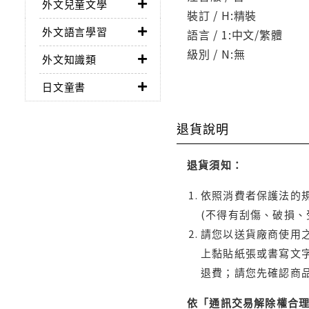
外文兒童文學
裝訂 / H:精裝
外文語言學習
語言 / 1:中文/繁體
級別 / N:無
外文知識類
日文童書
退貨說明
退貨須知：
依照消費者保護法的規
(不得有刮傷、破損、
請您以送貨廠商使用
上黏貼紙張或書寫文
退費；請您先確認商
依「通訊交易解除權合