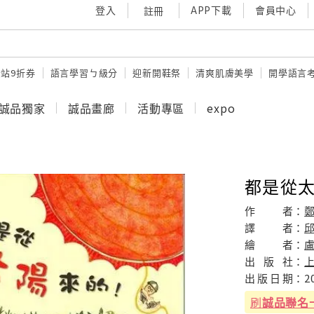
登入
APP下載
會員中心
註冊
站9折券
語言學習ㄅ級分
迎新開鞋祭
清爽肌膚美學
開學語言
誠品獨家
誠品畫廊
活動專區
expo
都是從太
作
者：
譯
者：
繪
者：
出
版
社：
出
版
日
期：
2
刷
誠品聯名