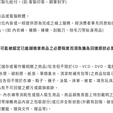
製化給付。(如:客製印章、鋼筆刻字)
商品或電腦軟體。
位內容或一經提供即為完成之線上服務，經消費者事先同意始提
。(如:內衣褲、襪類、褲襪、刮鬍刀、除毛刀等貼身用品)
可能被認定已逾越檢查商品之必要程度而須負擔為回復原狀必要
儲存或著作權相關之商品(包含但不限於CD、VCD、DVD、電
水匣、碳粉匣、紙張、筆類墨水、清潔劑補充包等)之商品包裝已
(包含但不限於衣褲、鞋子、襪子、泳裝、床單、被套、填充玩具
品有不可回復之髒污或磨損痕跡。
品、內衣褲等消耗性或個人衛生用品、商品銷售頁面上特別載明之
等接觸商品內容之包裝部分)或已非全新狀態(外觀有刮傷、破
保麗龍、隨貨文件、贈品等)。