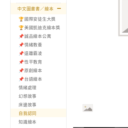
中文圖畫書／繪本
🏆國際安徒生大獎
🏆美國凱迪克繪本獎
📌誠品繪本公寓
📌情緒教養
📌遠離霸凌
📌性平教育
📌原創繪本
📌台語繪本
情緒處理
幻想故事
床邊故事
自我認同
知識繪本