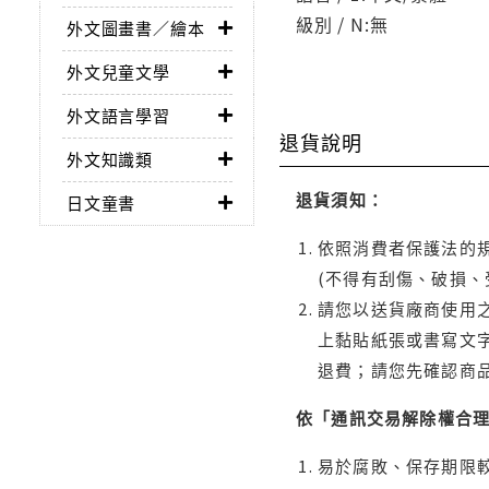
級別 / N:無
外文圖畫書／繪本
外文兒童文學
外文語言學習
退貨說明
外文知識類
退貨須知：
日文童書
依照消費者保護法的規
(不得有刮傷、破損、
請您以送貨廠商使用
上黏貼紙張或書寫文
退費；請您先確認商
依「通訊交易解除權合
易於腐敗、保存期限較