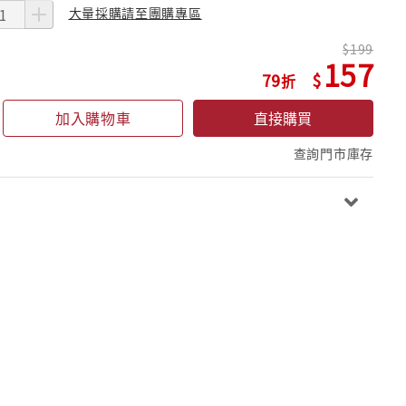
大量採購請至團購專區
199
157
79
加入購物車
直接購買
查詢門市庫存