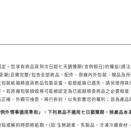
定，您享有商品貨到次日起七天猶豫期(含例假日)的權益(請
受潮)且需完整(包含全部商品、配件、原廠內外包裝、贈品及所
之包裝紙箱將退貨商品包裝妥當，若原紙箱已遺失，請另使用其
字。若原廠包裝損毀將可能被認定為已逾越檢查商品之必要程度，
品正確、外觀可接受，再行拆封，以免影響您的權利；若為產品
理例外情事適用準則」，下列商品不適用七日猶豫期，除產品本
短或解約時即將逾期。(如:生鮮蔬果、乳製品、冷凍冷藏食材、