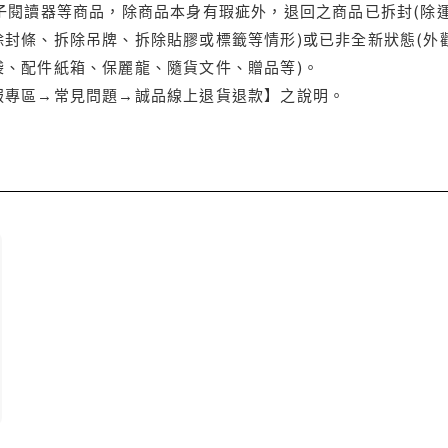
電子閱讀器等商品，除商品本身有瑕疵外，退回之商品已拆封(除
封條、拆除吊牌、拆除貼膠或標籤等情形)或已非全新狀態(外
袋、配件紙箱、保麗龍、隨貨文件、贈品等)。
服專區→常見問題→誠品線上退貨退款】之說明。