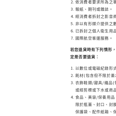
依消費者要求所為之客
報紙、期刊或雜誌。
經消費者拆封之影音
非以有形媒介提供之數
已拆封之個人衛生用品
國際航空客運服務。
若您退貨時有下列情形，
定是否要退貨：
以數位或電磁紀錄形式
耗材(包含但不限於墨
衣飾鞋類/寢具/織品
或經剪標或下水或商
食品、美容/保養用
限於瓶蓋、封口、封膜
保護袋、配件紙箱、