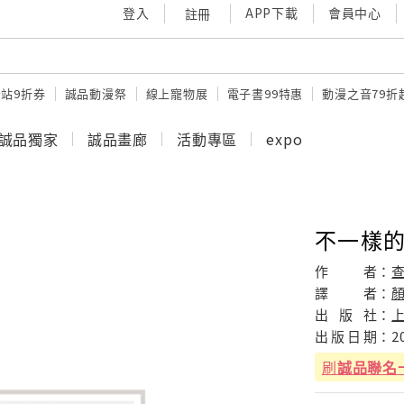
登入
APP下載
會員中心
註冊
站9折券
誠品動漫祭
線上寵物展
電子書99特惠
動漫之音79折
誠品獨家
誠品畫廊
活動專區
expo
不一樣
作
者：
譯
者：
出
版
社：
出
版
日
期：
2
刷
誠品聯名