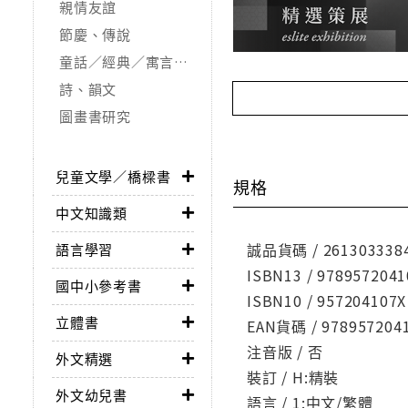
親情友誼
節慶、傳說
童話／經典／寓言故事
詩、韻文
圖畫書研究
兒童文學／橋樑書
規格
中文知識類
誠品貨碼 / 261303338
語言學習
ISBN13 / 9789572041
國中小參考書
ISBN10 / 957204107X
立體書
EAN貨碼 / 978957204
注音版 / 否
外文精選
裝訂 / H:精裝
外文幼兒書
語言 / 1:中文/繁體