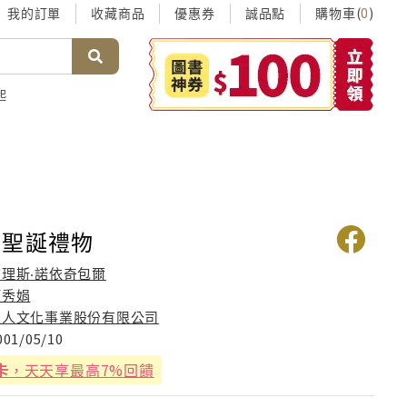
我的訂單
收藏商品
優惠券
誠品點
購物車(
)
0
起
的聖誕禮物
查理斯‧諾依奇包爾
顏秀娟
上人文化事業股份有限公司
001/05/10
卡
，天天享最高7%回饋