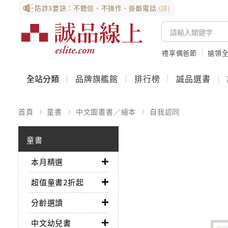
防詐3要訣：不聽信、不操作、掛斷電話
(詳)
禮享偶爸節
搶領全
全站分類
品牌旗艦館
排行榜
誠品選書
首頁
童書
中文圖畫書／繪本
自我認同
童書
本月精選
超值童書2折起
分齡選讀
中文幼兒書