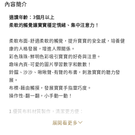
內容簡介
適讀年齡：3個月以上
柔軟的觸覺讓寶寶穩定情緒、集中注意力！
柔軟布面-舒適柔軟的觸覺，提升寶寶的安全感，培養健
康的人格發展，增進人際關係。
彩色珠珠-鮮明色彩吸引寶寶的好奇與注意。
趣味內頁-可愛的圖片學習數字和數數！
鈴鐺、沙沙、啾啾聲-有聲的布書，刺激寶寶的聽力發
展。
布標-藉由觸摸，發展寶寶手指靈巧度。
操作性-翻一翻，小手動一動！
1.優質布料材質製作，清潔更方便：
不易掉色不易變形，更不必擔心弄髒, 選擇品質優良的布
展開看更多
料材質，可用濕布擦拭，隨時能給寶寶一個乾淨的學習
空間。