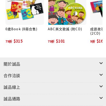
根據寶寶認知能力設計的布骰，沒有一成不變的遊戲與
閱讀方式，讓寶寶能找到專屬自己最佳學習與遊玩的可
能，而親子在一同玩樂過程中也能使彼此更加緊密。
0歲Book (8冊合售)
ABC英文歌謠 (附CD)
成語故事V
6.通過歐盟、ST安全檢驗，使用好安心。
(2CD)
通過歐盟、ST安全檢驗的優良布書，讓寶寶可以安全、
$315
$101
$162
健康的遊戲學習。
79折
79折
9折
關於誠品
合作洽談
誠品線上
誠品通路