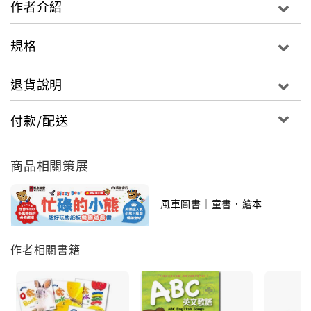
作者介紹
2. 生活化題材，讓孩子輕鬆認識大世界：
規格
取材自幼兒最熟悉的物件，讓孩子從生活中出發，將學
習認知與生活巧妙的結合，進而啟發孩子探索世界的好
退貨說明
奇心。
付款/配送
3. 鮮豔的色彩，能幫助正在成長的寶寶視覺：
鮮明的顏色不僅能吸引孩子的目光，更能配合趣味的內
容激發寶寶的感知，充滿多姿多彩的圖案能有效刺激寶
商品相關策展
寶視覺。
風車圖書｜童書．繪本
4.可揉、搖、捏、壓、翻，富變化的設計讓寶寶小手更
靈巧：
作者相關書籍
可揉、搖、捏、壓，多元的設計讓寶寶實際學習操作，
布骰是能陪伴孩子成長的可愛玩具。
5.可讓親子一同遊戲的趣味書，拉近跟小寶貝的距離：