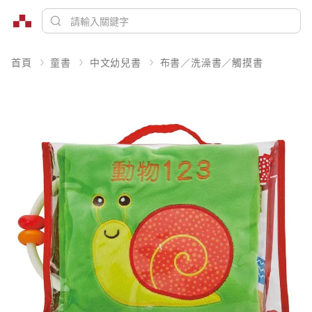
首頁
童書
中文幼兒書
布書／洗澡書／觸摸書