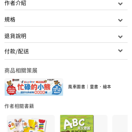
作者介紹
讓孩子依照圖示摺一摺、黏一黏，訓練孩子的手、眼、
腦協調，並提升孩子小肌肉的發展。
規格
色彩鮮豔豐富，刺激孩子視覺與培養美感
退貨說明
色彩明亮鮮豔，刺激孩子的視覺感官與色彩敏銳度，並
培養孩童的基本美感。
付款/配送
商品功能
:
1. 不用剪刀，動動小手就可以做出的182種不同風格的
商品相關策展
服裝配件，簡單又安全！
2. 讓孩子在動手操作的過程中，訓練手腦並用的協調能
風車圖書｜童書．繪本
力，並增進小肌肉的發展。
色彩豐富、造型可愛，作品也可以拿來當作房間擺設，
作者相關書籍
提升孩子的成就感。