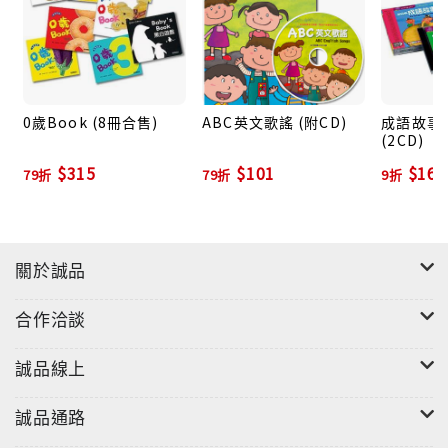
0歲Book (8冊合售)
ABC英文歌謠 (附CD)
成語故事V
(2CD)
$315
$101
$162
79折
79折
9折
關於誠品
合作洽談
誠品線上
誠品通路