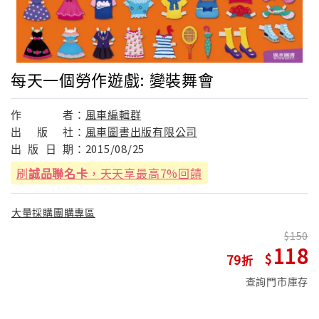
每天一個勞作遊戲: 變裝舞會
作
者：
風車編輯群
出
版
社：
風車圖書出版有限公司
出
版
日
期：
2015/08/25
刷
誠品聯名卡
，天天享最高7%回饋
大量採購團購專區
150
118
79
查詢門市庫存