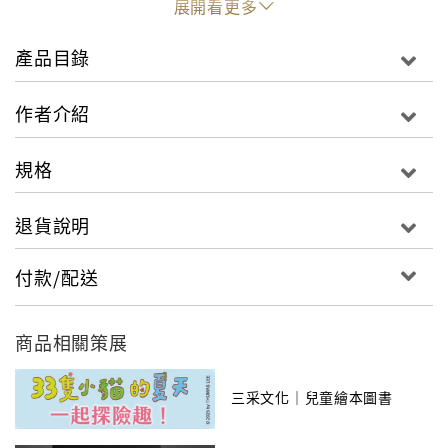
展開看更多
子積極的人生觀，及以善良、勇敢、堅定、保護同伴等
為導向的價值觀。此外，它同時也是一套包含學習國語
產品目錄
文的「語文知識漫畫」。孩子在閱讀「楓之谷大冒險」
的故事時，能自然而然的學習國語文，並跟著50則語文
作者介紹
提示與思考題，吸收新知、學習新字彙，或再次複習所
學過的國語文。
規格
多多遇到了前所未有的困境，失去力量的他，能夠化解
退貨說明
這一次的難題嗎？
多多在詛咒的黑洞中，完全不得動彈，但是卻遇到了怪
付款/配送
物國王萊伊崁七世。為了逃離黑洞，多多請求萊伊崁再
給他一個菇菇刺角，好藉由萊伊崁的幫助逃出黑洞，但
是萊伊崁卻斷然拒絕了多多的求助，在這一個連水都無
商品相關策展
法滲透進來，極度高壓的黑洞中，多多要如何才能自
救......
三采文化｜兒童繪本圖書
【聰明學習法】