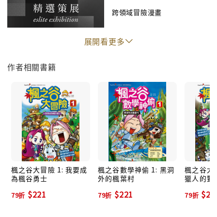
步驟1：發揮想像力！
跨領域冒險漫畫
先翻開目錄，猜猜看每個章節可能是在講述什麼樣的故
事，發揮你的創意與想像力！挑戰一下你編寫故事的能
展開看更多
力！
步驟2：開心閱讀！
作者相關書籍
跟著多多一起挑戰任務吧！過程中一定有高潮起伏，請
完全讓自己沉浸在故事中吧！
步驟3：深入思考，寫寫看！
再重頭看一次，挑戰加油站的題目，或閱讀補充資料。
每個篇章都有「想一想」，書後也有「想一想小筆
記」，請把自己的想法寫下來喔！
楓之谷大冒險 1: 我要成
楓之谷數學神偷 1: 黑洞
楓之谷大冒
為楓谷勇士
外的楓葉村
獵人的對
$221
$221
$22
79折
79折
79折