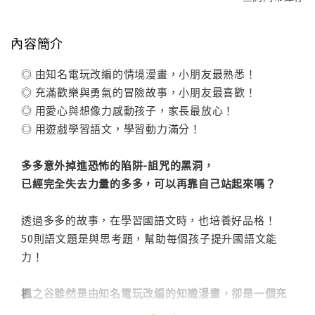
內容簡介
◎ 由知名電玩改編的情境漫畫，小朋友最熟悉！
◎ 充滿歡樂與勇氣的冒險故事，小朋友最喜歡！
◎ 用愛心與想像力感動孩子，家長最放心！
◎ 用遊戲學習語文，學習動力滿分！
多多意外掉進恐怖的陷阱-詛咒的黑洞，
已經完全失去力量的多多，可以再靠自己站起來嗎？
透過多多的故事，在學習國語文時，也培養好品格！
50則語文題是與思考題，幫助每個孩子提升國語文能
力！
楓之谷雖然是由知名電玩改編的知識漫畫，卻是一個充
滿冒險、緊張刺激，並保有品格教育的故事，以培養孩