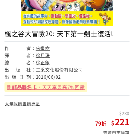
楓之谷大冒險20: 天下第一劍士復活!
作
者：
宋道樹
譯
者：
徐月珠
繪
者：
徐正銀
出
版
社：
三采文化股份有限公司
出
版
日
期：
2016/06/02
刷
誠品聯名卡
，天天享最高7%回饋
大量採購團購專區
280
221
79
查詢門市庫存