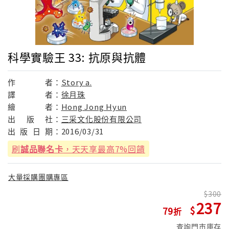
科學實驗王 33: 抗原與抗體
作
者：
Story a.
譯
者：
徐月珠
繪
者：
Hong Jong Hyun
出
版
社：
三采文化股份有限公司
出
版
日
期：
2016/03/31
刷
誠品聯名卡
，天天享最高7%回饋
大量採購團購專區
300
237
79
查詢門市庫存