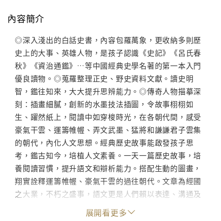
內容簡介
◎深入淺出的白話史書，內容包羅萬象，更收納多則歷
史上的大事、英雄人物，是孩子認識《史記》《呂氏春
秋》《資治通鑑》…等中國經典史學名著的第一本入門
優良讀物。◎蒐羅整理正史、野史資料文獻。讀史明
智，鑑往知來，大大提升思辨能力。◎傳奇人物描摹深
刻：插畫細膩，創新的水墨技法插圖，令故事栩栩如
生、躍然紙上，閱讀中如穿梭時光，在各朝代間，感受
豪氣干雲、運籌帷幄、弄文武墨、猛將和謙謙君子雲集
的朝代，內化人文思想。經典歷史故事能啟發孩子思
考，鑑古知今，培植人文素養。一天一篇歷史故事，培
養閱讀習慣，提升語文和辯析能力。搭配生動的圖畫，
翔實詮釋運籌帷幄、豪氣干雲的過往朝代。文章為經國
之大業，不朽之盛事，語文更是人們賴以表達、溝通及
學習的重要工具。「國語文啟蒙全集」《彩繪歷史故事
展開看更多
（1）、（2）》精選多則歷史故事，貫穿古今，白話詮