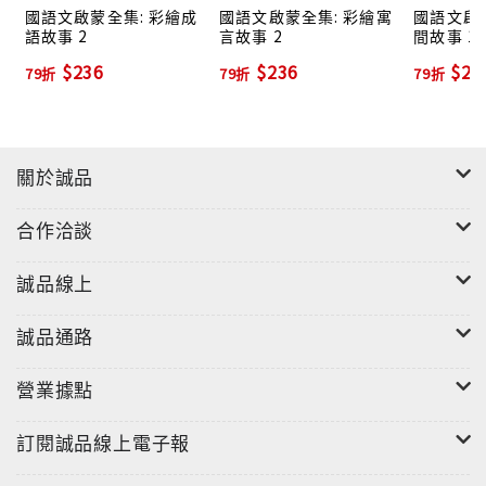
國語文啟蒙全集: 彩繪成
國語文啟蒙全集: 彩繪寓
國語文啟蒙
（2）》中小學生領先讀歷史（共十冊）
語故事 2
言故事 2
間故事 1
$236
$236
$23
79折
79折
79折
關於誠品
合作洽談
誠品線上
誠品通路
營業據點
訂閱誠品線上電子報