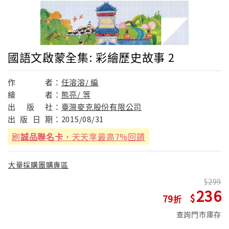
國語文啟蒙全集: 彩繪歷史故事 2
作
者：
任溶溶/ 編
繪
者：
熊亮/ 等
出
版
社：
臺灣麥克股份有限公司
出
版
日
期：
2015/08/31
刷
誠品聯名卡
，天天享最高7%回饋
大量採購團購專區
299
236
79
查詢門市庫存