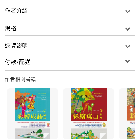
釋中國著名史學經典，篇篇見解精闢、內蘊警世深刻。
作者介紹
搭配彩色圖畫，生動呈現文字內容。閱讀時，心靈盡情
享受故事起伏轉折、眼睛大飽豐富的圖像饗宴，培養深
規格
厚的語文能力基礎！◎關於「國語文啟蒙全集」：「國
語文啟蒙全集」匯聚兩岸三地知名兒童文學學者共同編
退貨說明
纂（金波、方素珍等）。陣容堅強，內容扎實，是一部
由成語、民間故事、神話、寓言、童話到歷史的國語文
付款/配送
啟蒙套書，多樣且完整的文本內容，讓孩子的語文能力
透過閱讀逐步養成、奠定基礎！◎編輯資訊故事內容豐
作者相關書籍
富，辭語精煉，有效提升作文能力。．每篇故事皆附有
精緻的全彩繪圖，幫助融入情境並豐富閱讀感受。．適
合晨讀，一天一則故事培養固定閱讀習慣，在潛移默化
間提升語文能力。．蘊含哲理，除了提供養分，更讓孩
子培養獨立思考的能力。◎延伸閱讀「國語文啟蒙全
集」：《彩繪寓言故事（１）、（2）》《彩繪成語故事
（１）、（2）》《彩繪童話故事（１）、（2）》《彩
繪神話故事（１）、（2）》《彩繪民間故事（１）、