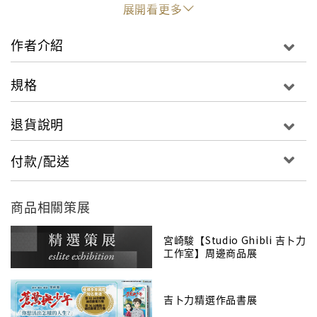
展開看更多
「森林和人類之間難道沒有和平共處之道嗎？」
作者介紹
阿席達卡的願望仍舊落空了，慘劇之幕斷開了一切。在
人類和山林的野獸間對峙愈趨激烈的爭戰當中，阿席達
規格
卡和小桑兩人也從誤解漸漸邁向理解，而他們所發現的
東西是……？故事一口氣邁向衝擊的結局！
退貨說明
付款/配送
商品相關策展
宮崎駿【Studio Ghibli 吉卜力
工作室】周邊商品展
吉卜力精選作品書展