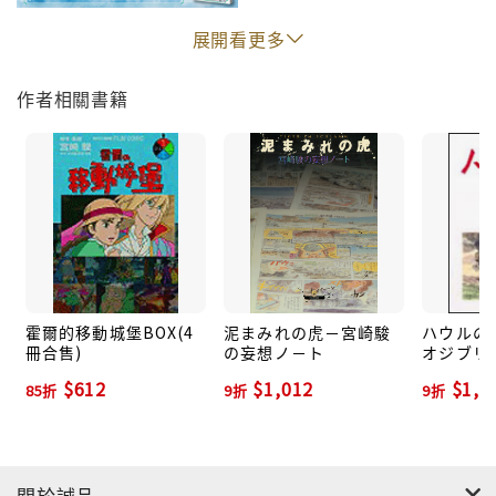
展開看更多
作者相關書籍
"
霍爾的移動城堡BOX(4
泥まみれの虎－宮崎駿
ハウルの動
冊合售)
の妄想ノ－ト
オジブリ
$612
$1,012
$1,2
85折
9折
9折
關於誠品