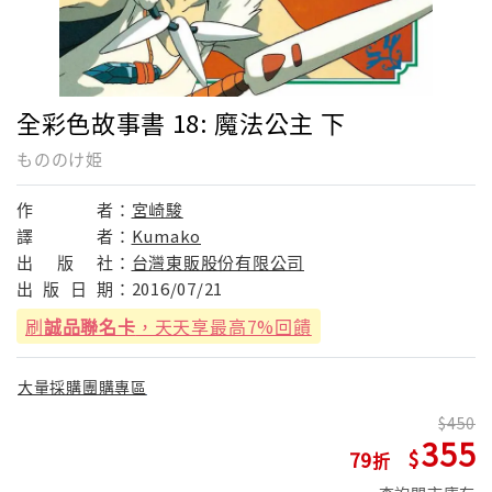
全彩色故事書 18: 魔法公主 下
もののけ姫
作
者：
宮崎駿
譯
者：
Kumako
出
版
社：
台灣東販股份有限公司
出
版
日
期：
2016/07/21
刷
誠品聯名卡
，天天享最高7%回饋
大量採購團購專區
450
355
79