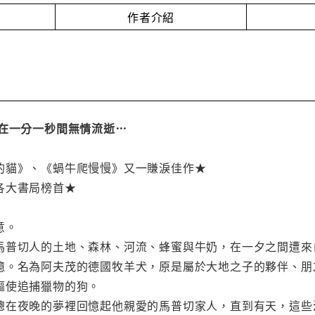
作者介紹
 在一分一秒間無情流逝…
的貓》、《蝸牛爬慢慢》又一賺淚佳作★
各大書局榜首★
意。
馬普切人的土地、森林、河流、蜂蜜與牛奶，在一夕之間遭來
憶。名為阿夫茂的德國牧羊犬，原是屬於大地之子的夥伴、朋
驅使追捕獵物的狗。
總在夜晚的夢裡回憶起他親愛的馬普切家人，直到有天，這些