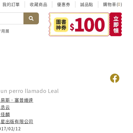
我的訂單
收藏商品
優惠券
誠品點
購物車(
)
0
考用展
生
 un perro llamado Leal
路易斯．塞普維達
馮丞云
徐佳麟
晨星出版有限公司
017/02/12