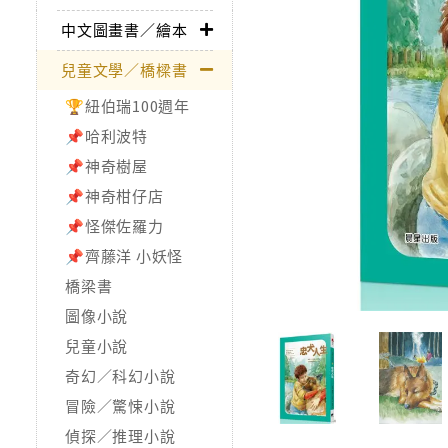
中文圖畫書／繪本
兒童文學／橋樑書
🏆紐伯瑞100週年
📌哈利波特
📌神奇樹屋
📌神奇柑仔店
📌怪傑佐羅力
📌齊藤洋 小妖怪
橋梁書
圖像小說
兒童小說
奇幻／科幻小說
冒險／驚悚小說
偵探／推理小說