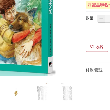
刷
誠品聯名
數量
收藏
付款/配送