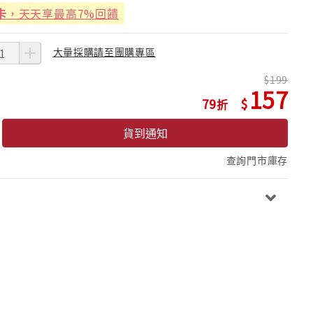
卡
，天天享最高7%回饋
大量採購請至團購專區
199
157
79
貨到通知
查詢門市庫存