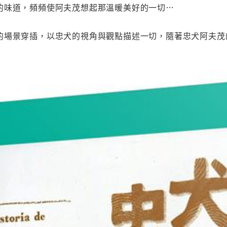
的味道，頻頻使阿夫茂想起那溫暖美好的一切…
的場景穿插，以忠犬的視角與觀點描述一切，隨著忠犬阿夫茂