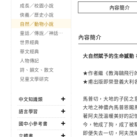
成長／校園小說
內容簡介
俠義／歷史小說
自然／動物小說
童話／傳說／神話／寓言
內容簡介
世界經典
華文經典
大自然賦予的生命撼動
人物傳記
詩、韻文、散文
★作者繼《教海鷗飛行
兒童文學研究
★甫出版即榮登義大利
馬普切，大地的子民之
中文知識類
大地之神儂內馬普恩賜
語言學習
著阿夫茂溫暖美好的記
國中小參考書
今，牠成了狗，成了被
即便失去一切，阿夫茂
立體書