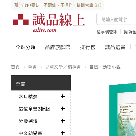
防詐3要訣：不聽信、不操作、掛斷電話
(詳)
禮享偶爸節
搶領全
全站分類
品牌旗艦館
排行榜
誠品選書
首頁
童書
兒童文學／橋樑書
自然／動物小說
童書
本月精選
超值童書2折起
分齡選讀
中文幼兒書