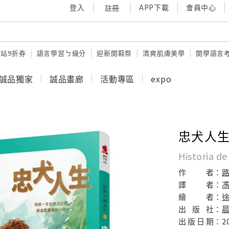
登入
APP下載
會員中心
註冊
站9折券
語言學習ㄅ級分
迎新開鞋祭
清爽肌膚美學
開學語言
誠品獨家
誠品畫廊
活動專區
expo
忠犬人
Historia de
作
者：
譯
者：
繪
者：
出
版
社：
出
版
日
期：
2