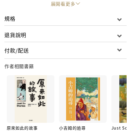
展開看更多
約瑟夫．拉雅德．吉卜林（Joawph Rudyard Kipling
1865-1936）
規格
英國第一位諾貝爾文學獎得主。
1865年生於印度孟買，父親是校長、藝術家、博物
退貨說明
館館長，對吉卜林後來的寫作影響很大。吉卜林6
歲時被送回英國讀書。1882年重返印度，當了7年
付款/配送
記者，這段經驗為他以後的創作提供了很好的素
材。
作者相關書籍
1889年返回英國，被譽為當代最傑出的散文作家之
一。1892年他與一美國女子結婚，婚後遷居美國。
1902年女兒病逝，他攜眷返回英國定居。後來他遊
歷亞非歐美很多國家，1936年在英國逝世。
吉卜林以「敏銳的觀察力、豐富的想像力、生動的
敘述」，榮獲1907年諾貝爾文學獎。代表作有《叢
林故事》、《叢林故事續集》、《吉姆》、《原來
如此的故事》、《消失的光芒》、《普克山的精
原來如此的故事
小吉姆的追尋
Just So 