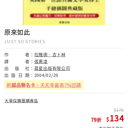
原來如此
JUST SO STORIES
作
者：
拉雅德．吉卜林
譯
者：
張惠凌
出
版
社：
晨星出版有限公司
出
版
日
期：
2004/02/29
刷
誠品聯名卡
，天天享最高7%回饋
大量採購團購專區
170
134
79