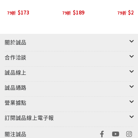
靈》等。他的兒童最品一直受到大人及小孩的喜
$173
$189
$26
79折
79折
79折
愛。
關於誠品
合作洽談
誠品線上
誠品通路
營業據點
訂閱誠品線上電子報
關注誠品