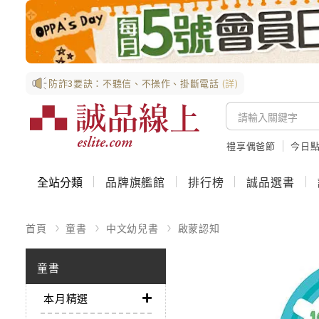
防詐3要訣：不聽信、不操作、掛斷電話
(詳)
禮享偶爸節
今日
全站分類
品牌旗艦館
排行榜
誠品選書
首頁
童書
中文幼兒書
啟蒙認知
童書
本月精選