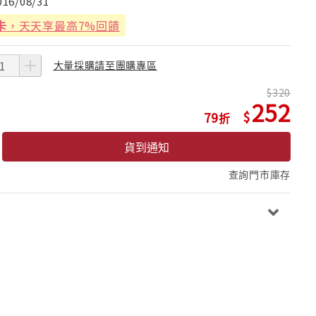
016/08/31
卡
，天天享最高7%回饋
大量採購請至團購專區
320
252
79
貨到通知
查詢門市庫存