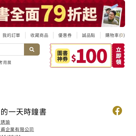
我的訂單
收藏商品
優惠券
誠品點
購物車(
)
0
考用展
喜的一天時鐘書
潘琇瑜
京甫企業有限公司