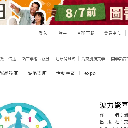
登入
APP下載
會員中心
註冊
點數三倍送
語言學習ㄅ級分
迎新開鞋祭
清爽肌膚美學
開學語言
誠品獨家
誠品畫廊
活動專區
expo
波力驚
作
者：
出
版
社：