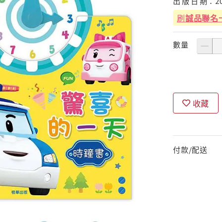
出
版
日
期：
2
刷
誠品聯名
數量
收藏
付款/配送