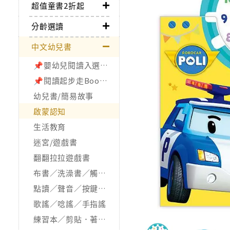
超值童書2折起
分齡選讀
中文幼兒書
📌嬰幼兒閱讀入選書單
📌閱讀起步走Bookstart
幼兒書/簡易故事
啟蒙認知
生活教育
迷宮/遊戲書
翻翻拉拉遊戲書
布書／洗澡書／觸摸書
點讀／聲音／按鍵／發光書
歌謠／唸謠／手指謠
練習本／剪貼．著色本