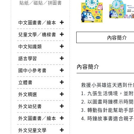
貼紙／磁貼／拼圖書
中文圖畫書／繪本
兒童文學／橋樑書
內容簡介
中文知識類
語言學習
內容簡介
國中小參考書
立體書
救援小英雄這天遇到什
1. 九張生活情境，
外文精選
2. 以圖畫時鐘標示
外文幼兒書
3. 轉動指針能幫助
4. 時鐘故事書適合
外文圖畫書／繪本
外文兒童文學