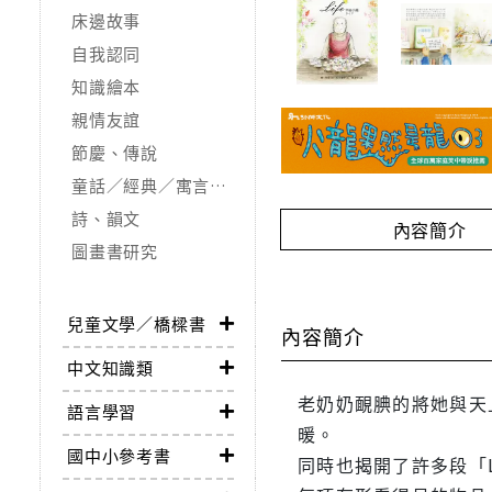
床邊故事
自我認同
知識繪本
親情友誼
節慶、傳說
童話／經典／寓言故事
詩、韻文
內容簡介
圖畫書研究
兒童文學／橋樑書
內容簡介
中文知識類
老奶奶靦腆的將她與天
語言學習
暖。
國中小參考書
同時也揭開了許多段「L