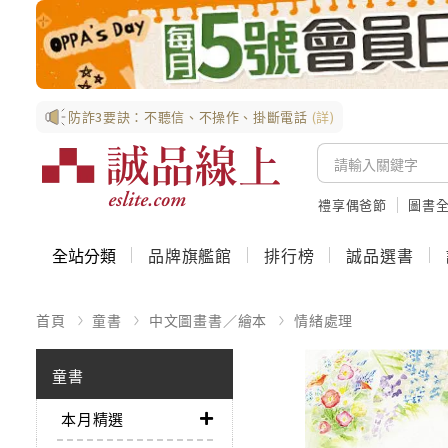
防詐3要訣：不聽信、不操作、掛斷電話
(詳)
禮享偶爸節
圖書全
全站分類
品牌旗艦館
排行榜
誠品選書
首頁
童書
中文圖畫書／繪本
情緒處理
童書
本月精選