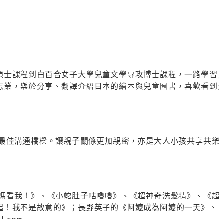
碩士課程到白百合女子大學兒童文學專攻博士課程，一路學習
志業，樂於分享、翻譯介紹日本的繪本與兒童圖書，喜歡看到
最佳溝通橋樑。讓親子關係更加親密，亦是大人小孩共享共樂
媽看我！》、《小蛇肚子咕嚕嚕》、《超神奇洗髮精》、《超
起！我不是故意的》；長野英子的《阿嬤成為阿嬤的一天》、
il.com