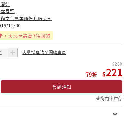
陳瀅如
松本春野
幼獅文化事業股份有限公司
016/11/30
卡
，天天享最高7%回饋
大量採購請至團購專區
280
221
79
貨到通知
查詢門市庫存