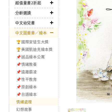
超值童書2折起
分齡選讀
中文幼兒書
中文圖畫書／繪本
🏆國際安徒生大獎
🏆美國凱迪克繪本獎
📌誠品繪本公寓
📌情緒教養
📌遠離霸凌
📌性平教育
📌原創繪本
📌台語繪本
情緒處理
幻想故事