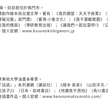
島縣，目前居住於鳴門市。
創作繪本與兒童文學。著有：《我的願望：天天不挨罵》（20
障礙兒童」部門獎）（臺灣‧小魯文化）；《我不要戴眼鏡》（
《我的懦弱》（學研教育出版）；《讓我們一起玩耍吧!》（
網：www.kusunokishigenori.jp
摩美術大學油畫系畢業。
『話語』」系列書籍（講談社）；《繪本 弟弟》（山田洋次／
的孩子2》（日本・岩崎書店）；《地震夜不用怕》（角川書
作品。個人官網：www.harunomatsumoto.com/