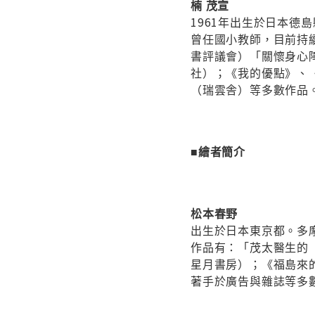
楠 茂宣
1961年出生於日本德
曾任國小教師，目前持續
書評議會）「關懷身心
社）；《我的優點》、
（瑞雲舎）等多數作品。個人官
■繪者簡介
松本春野
出生於日本東京都。多
作品有：「茂太醫生的
星月書房）；《福島來
著手於廣告與雜誌等多數插畫