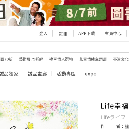
登入
APP下載
會員中心
註冊
面79折
藝術展79折起
禮享情人選物
兒童情緒主題展
臺灣文化
誠品獨家
誠品畫廊
活動專區
expo
Life幸
Lifeライフ
作
者：