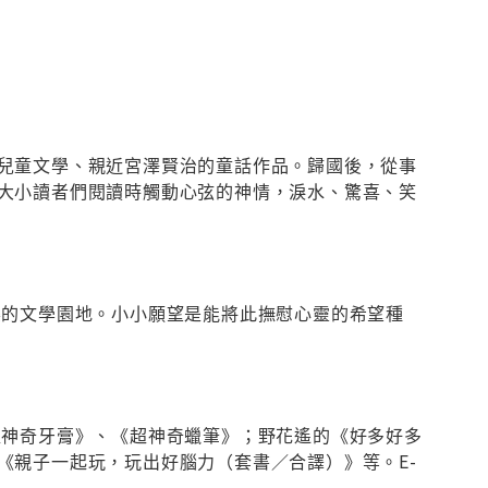
兒童文學、親近宮澤賢治的童話作品。歸國後，從事
大小讀者們閱讀時觸動心弦的神情，淚水、驚喜、笑
的文學園地。小小願望是能將此撫慰心靈的希望種
神奇牙膏》、《超神奇蠟筆》；野花遙的《好多好多
《親子一起玩，玩出好腦力（套書／合譯）》等。E-