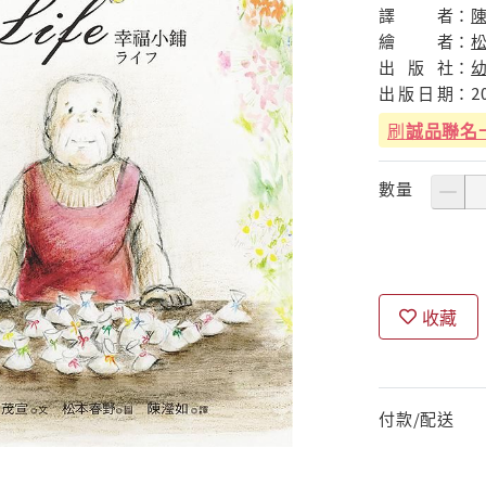
譯
者：
繪
者：
出
版
社：
出
版
日
期：
2
刷
誠品聯名
數量
收藏
付款/配送