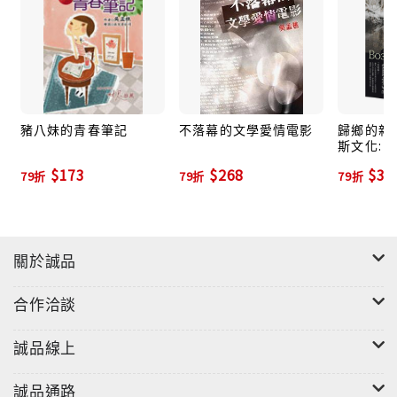
故事。隨處可見人與狗的故事，但本書不是描述寵
物，歡喜非但不是寵物，牠被飼養的理由更不是為
了養寵物的風潮，而是歡喜與爺爺的因緣特殊，且
取自真實故事，他們的故事還在生活裡，平凡裡見
真情與溫暖，也見人世的滄桑與變化，但不變的是
豬八妹的青春筆記
不落幕的文學愛情電影
歸鄉的親
斯文化: 
真情與人狗相處的默契。這樣的關係絕非好玩的
想起我爸
伴，而是體會養育的責任，即使有挫折，卻是歡喜
$173
$268
$31
79折
79折
79折
心居多。
本書以圖畫與文字互襯，絕對可吸引親子共讀的樂
趣。並在書裡會有松鼠在樹下調皮不怕生的真實照
關於誠品
片，且在最後才放置歡喜的真正照片，優點是增加
可讀性，既有圖文的閱讀價值，又有一窺真實面貌
合作洽談
的驚嘆。「歡喜」的照片圖說會註解牠是蝴蝶犬與
狐狸犬的混種狗。
誠品線上
文章裡有三段文字在一起頭，連續以「其實」為
誠品通路
始，是刻意強調的語法。用心在於：小朋友通常需