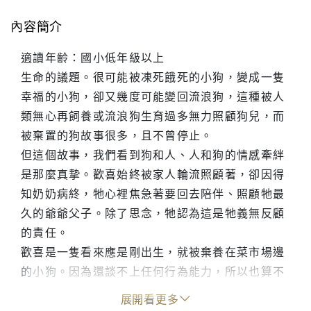
內容簡介
適讀年齡：國小低年級以上
生命的議題。很可能被凍死餓死的小狗，變成一隻
幸福的小狗，卻又幾度可能變回流浪狗，這種被人
類無心再飼養或流浪狗生育過多無力照顧狗兒，而
被棄置的狗故事很多，且不曾停止。
但這個故事，我們看到狗和人、人和狗的情感牽絆
是那麼真摯。歡喜始終被家人輪流照顧著，卻因得
知奶奶病終，牠心裡焦急著要回去陪伴、照顧牠最
久的爺爺父子。除了思念，牠認為這是牠義無反顧
的責任。
歡喜是一隻看來應是剛出生，就被棄養在菜市場邊
的小狗。因為還談不上任何行為能力，所以也算不
上是流浪狗。牠被一個晨間散步的老爺爺帶回家
展開看更多
養。老爺爺為了小孫女想養狗，所以帶回這隻小