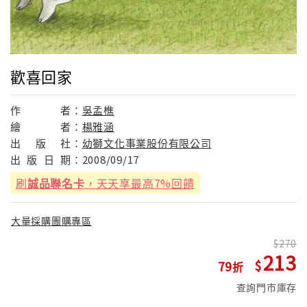
歡喜回家
作
者：
吳孟樵
繪
者：
楊雅涵
出
版
社：
幼獅文化事業股份有限公司
出
版
日
期：
2008/09/17
刷
誠品聯名卡
，天天享最高7%回饋
大量採購團購專區
270
213
79
查詢門市庫存