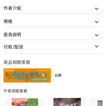
夠，而小狗的名字是從學校課本引發聯想來的。
作者介紹
他們很悉心的以牛奶餵這隻小狗。而後，照顧狗兒
的責任完全落在爺爺身上。爺爺奶奶老了，爺爺不
規格
得不想到和歡喜總有告別日。他們曾企圖丟掉歡
喜，總被兒媳阻擋。但歡喜曾自行溜走，居然又跑
退貨說明
回家了。這始終是個謎！其實，歡喜與爺爺有不可
分割的情感，牠出奇地乖巧懂事，偶爾也會有牠的
付款/配送
情緒。
牠不是寵物狗，沒有狗罐頭，吃的食物是奶奶準備
商品相關策展
的肉沫拌飯；不上動物美容院，是爺爺為牠親自梳
洗；當然也不會有狗玩具、狗項圈。多年過去了，
幼獅
爺爺更老了，歡喜也將步入晚年。他們相依相伴，
表面上看來是爺爺照顧歡喜，其實也算是歡喜陪伴
作者相關書籍
爺爺奶奶。
以狗的觀點主述，一反人類的主觀點。不是可愛寵
物經，而是一個在挫折與矛盾裡，學習愛與責任的