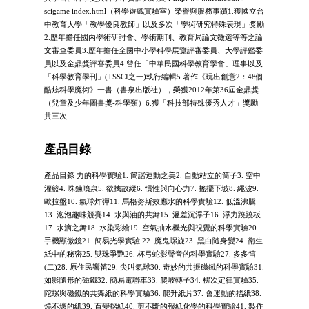
scigame index.html（科學遊戲實驗室）榮譽與服務事蹟1.獲國立台
中教育大學「教學優良教師」以及多次「學術研究特殊表現」獎勵
2.歷年擔任國內學術研討會、學術期刊、教育局論文徵選等等之論
文審查委員3.歷年擔任全國中小學科學展覽評審委員、大學評鑑委
員以及金鼎獎評審委員4.曾任「中華民國科學教育學會」理事以及
「科學教育學刊」(TSSCI之一)執行編輯5.著作《玩出創意2：48個
酷炫科學魔術》一書（書泉出版社），榮獲2012年第36屆金鼎獎
（兒童及少年圖書獎-科學類）6.獲「科技部特殊優秀人才」獎勵
共三次
產品目錄
產品目錄 力的科學實驗1. 簡諧運動之美2. 自動站立的筒子3. 空中
灌籃4. 珠鍊噴泉5. 欲擒故縱6. 慣性與向心力7. 搖擺下坡8. 繩波9.
歐拉盤10. 氣球炸彈11. 馬格努斯效應水的科學實驗12. 低溫沸騰
13. 泡泡趣味競賽14. 水與油的共舞15. 溫差沉浮子16. 浮力蹺蹺板
17. 水滴之舞18. 水染彩繪19. 空氣抽水機光與視覺的科學實驗20.
手機顯微鏡21. 簡易光學實驗.22. 魔鬼螺旋23. 黑白隨身變24. 衛生
紙中的秘密25. 雙珠爭艷26. 杯弓蛇影聲音的科學實驗27. 多多笛
(二)28. 原住民響笛29. 尖叫氣球30. 奇妙的共振磁鐵的科學實驗31.
如影隨形的磁鐵32. 簡易電聯車33. 爬坡轉子34. 楞次定律實驗35.
陀螺與磁鐵的共舞紙的科學實驗36. 爬升紙片37. 會運動的摺紙38.
燒不壞的紙39. 百變摺紙40. 剪不斷的報紙化學的科學實驗41. 製作