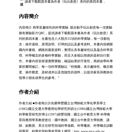
讀者下載觀賞本書為作者《玩出創意》系列的第四本書，
述
內容簡介
內容簡介 簡單富趣味性的科學實驗․親自動手玩出創意每一項實驗
都有實驗影片QRC，提供讀者下載觀賞本書為作者《玩出創意》系
列的第四本書，全書包含八大類共55項的科學實驗，每一項都包
含：操作過程、原理說明、叮嚀的話以及參考資料。本書內容網羅
國內外書籍、網路的最新資料，整理出具有趣味性以及蘊含科學原
理、科學概念的多種科學實驗，而且大多能以簡易的器材自行製
作。本書內容皆經過實際實驗，確認結果的可靠性，再經由學科專
家的審閱修訂。每一項科學實驗以「特徵圖」表示趣味性、概念難
度、操作難度、器材成本以及危險性的資料，以提供家長與教師在
指導小朋友或學生的參考。"
作者介紹
作者介紹 ■作者簡介許良榮學歷國立台灣師範大學化學系學士
(1982)國立交通大學應用化學研究所碩士(1986)國立台灣師範大學
科學教育研究所博士(1997)經歷現職：國立台中教育大學 科學教
育與應用學系教授曾任：國中教師、國立台中教育大學助教、講
師、副教授、系主任研究領域科學遊戲、科學魔術、科學概念診斷
與學習、科學史與科學本質個人網頁：http: www.ntcu.edu.tw