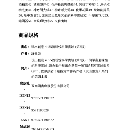
酒精膏42. 酒精砲彈43. 化學粉圓與麵條44. 阿拉丁神燈45. 原子堆
積之美46. 神奇閃光紙47. 神奇感光泥48. 化學花園49. 酸鹼龍捲風
50. 瓶中造雲51. 改良式天氣瓶其他的科學實驗52. 千變萬花尺53.
縮圖器54. 串燒迴紋針55. 夾住鬼牌
商品規格
書名 /
玩出創意 4: 55個玩悅科學實驗 (第2版)
作者 /
許良榮
玩出創意 4: 55個玩悅科學實驗 (第2版)：簡單富趣味性
的科學實驗․親自動手玩出創意每一項實驗都有實驗影片
簡介 /
QRC，提供讀者下載觀賞本書為作者《玩出創意》系列
的第四本書，
出版社
五南圖書出版股份有限公司
/
ISBN13
9789571190822
/
ISBN10
9571190829
/
EAN /
9789571190822
誠品26
2681436856003