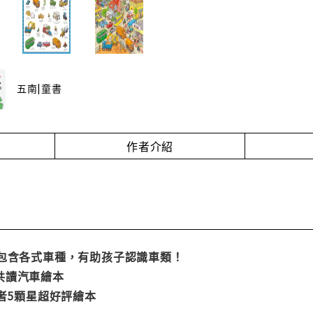
五南|童書
作者介紹
，包含各式車種，有助孩子認識車類！
共讀汽車繪本
讀者5顆星超好評繪本