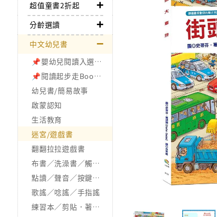
超值童書2折起
分齡選讀
中文幼兒書
📌嬰幼兒閱讀入選書單
📌閱讀起步走Bookstart
幼兒書/簡易故事
啟蒙認知
生活教育
迷宮/遊戲書
翻翻拉拉遊戲書
布書／洗澡書／觸摸書
點讀／聲音／按鍵／發光書
歌謠／唸謠／手指謠
練習本／剪貼．著色本