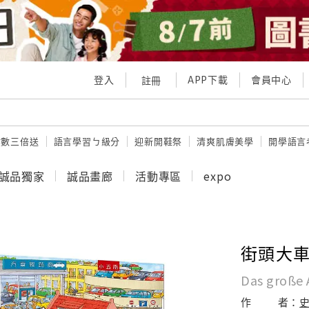
登入
APP下載
會員中心
註冊
點數三倍送
語言學習ㄅ級分
迎新開鞋祭
清爽肌膚美學
開學語言
誠品獨家
誠品畫廊
活動專區
expo
街頭大
Das große
作
者：