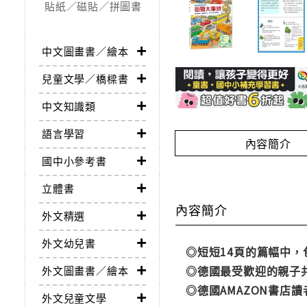
貼紙／磁貼／拼圖書
中文圖畫書／繪本
兒童文學／橋樑書
中文知識類
語言學習
內容簡介
國中小參考書
立體書
內容簡介
外文精選
外文幼兒書
◎短短14頁的篇幅中
◎德國最受歡迎的親子
外文圖畫書／繪本
◎德國AMAZON書店
外文兒童文學