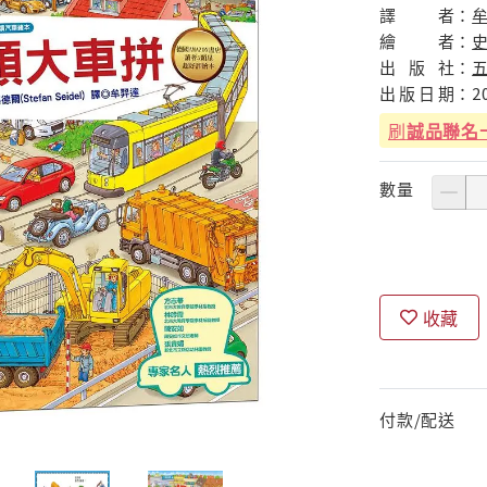
譯
者：
繪
者：
史
出
版
社：
出
版
日
期：
2
刷
誠品聯名
數量
收藏
付款/配送