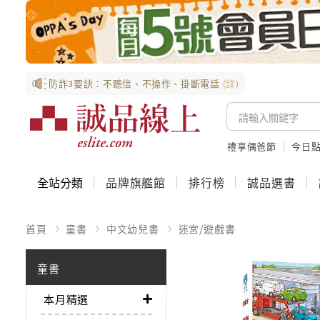
防詐3要訣：不聽信、不操作、掛斷電話
(詳)
禮享偶爸節
今日
全站分類
品牌旗艦館
排行榜
誠品選書
首頁
童書
中文幼兒書
迷宮/遊戲書
童書
本月精選