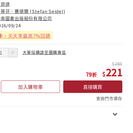
牟羿達
蒂芬．賽德爾 (Stefan Seidel)
五南圖書出版股份有限公司
016/09/24
卡
，天天享最高7%回饋
大量採購請至團購專區
280
221
79
加入購物車
直接購買
查詢門市庫存