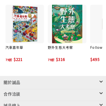
汽車嘉年華
野外生態大考察
Follow T
$221
$316
$495
79折
79折
關於誠品
合作洽談
誠品線上