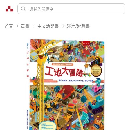
首頁
童書
中文幼兒書
迷宮/遊戲書