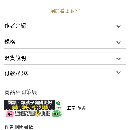
戴上工地帽、穿上橡膠靴，開工啦！
展開看更多
為了蓋新家，舊農場的拆除工程就此展開！挖土機、推
作者介紹
土機、混凝土攪拌機與龐大的起重機，各種機具皆已準
備就緒，鋪設排水管道、蓋上磚牆和屋頂各項工程當然
規格
也不可少，工地全年無休辛勤作工，直到新家大功告
成。
退貨說明
付款/配送
商品相關策展
五南|童書
作者相關書籍