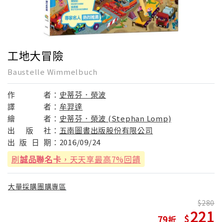
工地大冒險
Baustelle Wimmelbuch
作
者：
史蒂芬．榮波
譯
者：
牟羿達
繪
者：
史蒂芬．榮波 (Stephan Lomp)
出
版
社：
五南圖書出版股份有限公司
出
版
日
期：
2016/09/24
刷
誠品聯名卡
，天天享最高7%回饋
大量採購團購專區
280
221
79