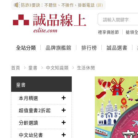
防詐3要訣：不聽信、不操作、掛斷電話
(詳)
禮享偶爸節
搶領全
全站分類
品牌旗艦館
排行榜
誠品選書
首頁
童書
中文知識類
生活休閒
童書
本月精選
超值童書2折起
分齡選讀
中文幼兒書