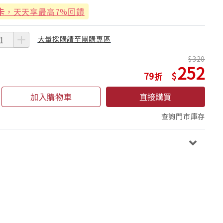
卡
，天天享最高7%回饋
大量採購請至團購專區
320
252
79
加入購物車
直接購買
查詢門市庫存