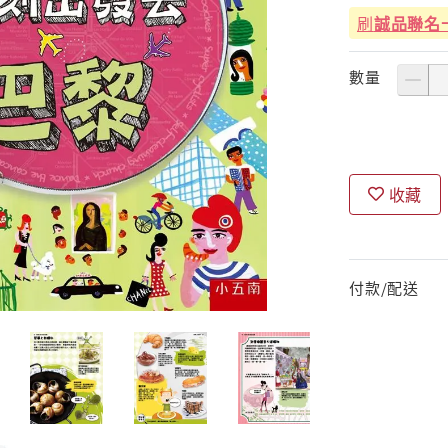
刷
誠品聯名
數量
收藏
付款/配送