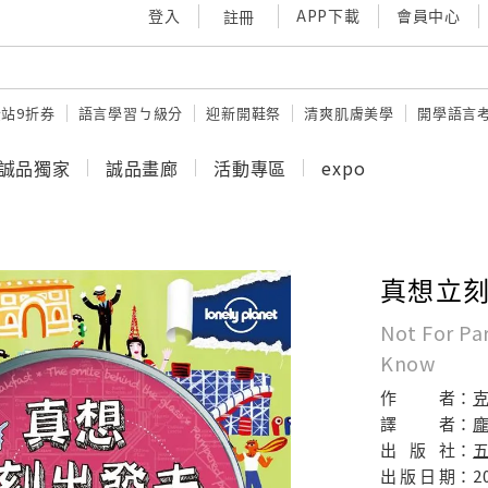
登入
APP下載
會員中心
註冊
站9折券
語言學習ㄅ級分
迎新開鞋祭
清爽肌膚美學
開學語言
誠品獨家
誠品畫廊
活動專區
expo
真想立
Not For Pa
Know
作
者：
譯
者：
出
版
社：
出
版
日
期：
2