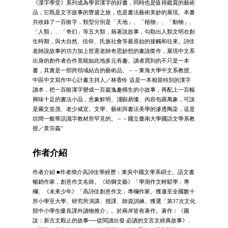
《漢字學堂》系列成為學習漢字的好書，同時也是值得鑑賞的藝術
品，它既是文字故事的豐盛之旅，也是書法藝術美妙的展現。本書
共收錄了一百個字，類型分別是「天地」、「植物」、「動物」、
「人類」、「奇幻」等五大類，藉著說故事，勾勒出人類文明在創
生時期，與大自然、信仰、氏族社會等最原始的接觸和往來。詩佳
老師說故事的功力加上世憲老師奇思妙想的畫說傑作，展現中文系
出身的創作者合作竟能如此地多元有趣。讀者買到的不只是一本
書，其實是一部跨領域結合的藝術品。－－東海大學中文系教授、
中區中文寫作中心計畫主持人／林香伶 這是一本相當特別的漢字
讀本，把一百個漢字變成一百篇逸趣橫生的小故事，再配上一百幅
興味十足的書法小品，意象鮮明、淺顯易懂、內容包羅萬象，可說
是圖文並茂、老少咸宜。文學、藝術與書法美學的滲透陶染，這是
坊間一般華語識字教材所罕見的。－－國立臺南大學國語文學系教
授／黃宗義"
作者介紹
作者介紹 ■作者簡介高詩佳學經歷：東吳中國文學系碩士。語文書
暢銷作家，創意作文名師。《幼獅文藝》「學測作文輕鬆學」專
欄、《未來少年》「高詩佳創意作文」專欄作家。獲邀至全國數十
所小學至大學、研究所演講、授課、師資訓練。獲選「第37次文化
部中小學生優良課外讀物推介」。於兩岸皆有著作。著作：《圖
說：新古文觀止的故事──從閱讀出發‧必讀的文言文經典故事》、