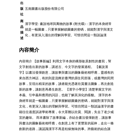
出
版
五南圖書出版股份有限公司
社
商
漢字學堂: 畫說地球與萬物的故事 (附光碟)：漢字的本身經常
品
就是一幅圖畫，只要掌握解鎖圖畫的密碼，就能對漢字與漢文
描
化，有更深入淺出的理解與學習。可惜坊間這一類談論漢
述
內容簡介
內容簡介 【故事新編】利用文字本身的構形做原創性的書寫，幫
文字創造出新的故事，講述古、今文字的發展過程。 【畫說漢
字】以書法發揮創意，讓故事與書法的圖像藝術相呼應，靈感有的
來自西方神話，有的則是流傳於臺灣的原住民部落，或臺灣的民間
故事，呈現出精采的故事，讀者能光憑著欣賞書法圖像，再次創造
新的故事，讓創意再產生創意。 【漢字小學堂】清楚掌握文字的
本義、引申義和應用的詞語，也能了解其演化的樣貌。 漢字的本
身經常就是一幅圖畫，只要掌握解鎖圖畫的密碼，就能對漢字與漢
文化，有更深入淺出的理解與學習。可惜坊間這一類談論漢字的書
籍往往過度訴諸學術專業，令大眾難以欣賞、閱讀，失去了老少咸
宜的趣味。 而本書除了故事新編，亦結合書法發揮創意，讓故事
與書法的圖像藝術相呼應，在創意上有了更豐富的延伸，走出一條
創新的道路，讓認識漢字不再是枯燥無味的事。跨藝術的結合讓