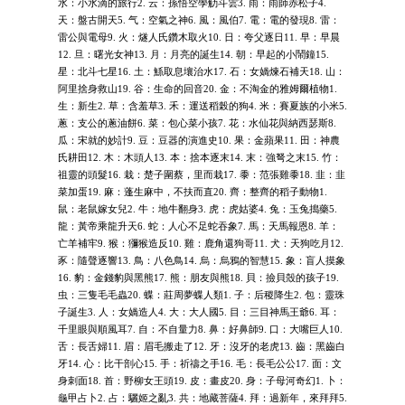
水：小水滴的旅行2. 云：孫悟空學觔斗雲3. 雨：雨師赤松子4.
天：盤古開天5. 气：空氣之神6. 風：風伯7. 電：電的發現8. 雷：
雷公與電母9. 火：燧人氏鑽木取火10. 日：夸父逐日11. 早：早晨
12. 旦：曙光女神13. 月：月亮的誕生14. 朝：早起的小鬧鐘15.
星：北斗七星16. 土：鯀取息壤治水17. 石：女媧煉石補天18. 山：
阿里捨身救山19. 谷：生命的回音20. 金：不淘金的雅姆爾植物1.
生：新生2. 草：含羞草3. 禾：運送稻榖的狗4. 米：賽夏族的小米5.
蔥：支公的蔥油餅6. 菜：包心菜小孩7. 花：水仙花與納西瑟斯8.
瓜：宋就的妙計9. 豆：豆器的演進史10. 果：金蘋果11. 田：神農
氏耕田12. 木：木頭人13. 本：捨本逐末14. 末：強弩之末15. 竹：
祖靈的頭髮16. 栽：楚子圍蔡，里而栽17. 黍：范張雞黍18. 韭：韭
菜加蛋19. 麻：蓬生麻中，不扶而直20. 齊：整齊的稻子動物1.
鼠：老鼠嫁女兒2. 牛：地牛翻身3. 虎：虎姑婆4. 兔：玉兔搗藥5.
龍：黃帝乘龍升天6. 蛇：人心不足蛇吞象7. 馬：天馬報恩8. 羊：
亡羊補牢9. 猴：獼猴造反10. 雞：鹿角還狗哥11. 犬：天狗吃月12.
豕：隨聲逐響13. 鳥：八色鳥14. 烏：烏鴉的智慧15. 象：盲人摸象
16. 豹：金錢豹與黑熊17. 熊：朋友與熊18. 貝：撿貝殼的孩子19.
虫：三隻毛毛蟲20. 蝶：莊周夢蝶人類1. 子：后稷降生2. 包：靈珠
子誕生3. 人：女媧造人4. 大：大人國5. 目：三目神馬王爺6. 耳：
千里眼與順風耳7. 自：不自量力8. 鼻：好鼻師9. 口：大嘴巨人10.
舌：長舌婦11. 眉：眉毛搬走了12. 牙：沒牙的老虎13. 齒：黑齒白
牙14. 心：比干剖心15. 手：祈禱之手16. 毛：長毛公公17. 面：文
身刺面18. 首：野柳女王頭19. 皮：畫皮20. 身：子母河奇幻1. 卜：
龜甲占卜2. 占：驪姬之亂3. 共：地藏菩薩4. 拜：過新年，來拜拜5.