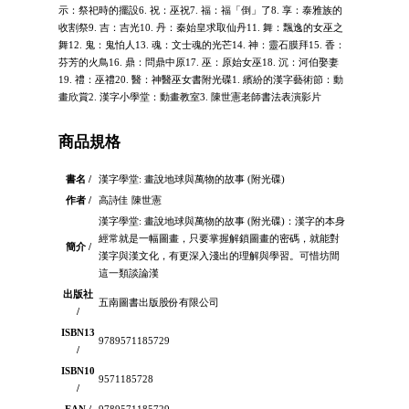
示：祭祀時的擺設6. 祝：巫祝7. 福：福「倒」了8. 享：泰雅族的
收割祭9. 吉：吉光10. 丹：秦始皇求取仙丹11. 舞：飄逸的女巫之
舞12. 鬼：鬼怕人13. 魂：文士魂的光芒14. 神：靈石膜拜15. 香：
芬芳的火鳥16. 鼎：問鼎中原17. 巫：原始女巫18. 沉：河伯娶妻
19. 禮：巫禮20. 醫：神醫巫女書附光碟1. 繽紛的漢字藝術節：動
畫欣賞2. 漢字小學堂：動畫教室3. 陳世憲老師書法表演影片
商品規格
書名 /
漢字學堂: 畫說地球與萬物的故事 (附光碟)
作者 /
高詩佳 陳世憲
漢字學堂: 畫說地球與萬物的故事 (附光碟)：漢字的本身
經常就是一幅圖畫，只要掌握解鎖圖畫的密碼，就能對
簡介 /
漢字與漢文化，有更深入淺出的理解與學習。可惜坊間
這一類談論漢
出版社
五南圖書出版股份有限公司
/
ISBN13
9789571185729
/
ISBN10
9571185728
/
EAN /
9789571185729