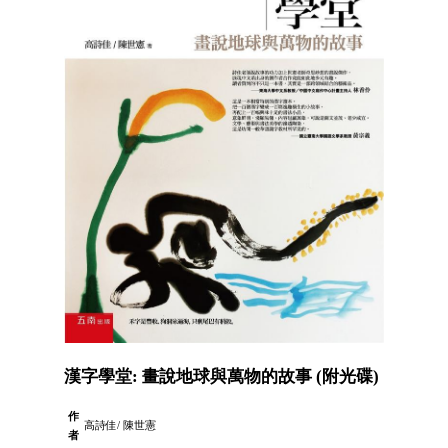
漢字學堂: 畫說地球與萬物的故事 (附光碟)
作
高詩佳/ 陳世憲
者