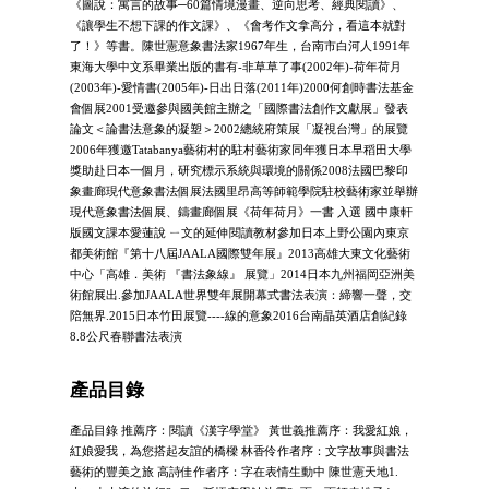
《圖說：寓言的故事─60篇情境漫畫、逆向思考、經典閱讀》、
《讓學生不想下課的作文課》、《會考作文拿高分，看這本就對
了！》等書。陳世憲意象書法家1967年生，台南市白河人1991年
東海大學中文系畢業出版的書有-非草草了事(2002年)-荷年荷月
(2003年)-愛情書(2005年)-日出日落(2011年)2000何創時書法基金
會個展2001受邀參與國美館主辦之「國際書法創作文獻展」發表
論文＜論書法意象的凝塑＞2002總統府策展「凝視台灣」的展覽
2006年獲邀Tatabanya藝術村的駐村藝術家同年獲日本早稻田大學
獎助赴日本一個月，研究標示系統與環境的關係2008法國巴黎印
象畫廊現代意象書法個展法國里昂高等師範學院駐校藝術家並舉辦
現代意象書法個展、鑄畫廊個展《荷年荷月》一書 入選 國中康軒
版國文課本愛蓮說 ㄧ文的延伸閱讀教材參加日本上野公園內東京
都美術館『第十八屆JAALA國際雙年展』2013高雄大東文化藝術
中心「高雄．美術 『書法象線』 展覽」2014日本九州福岡亞洲美
術館展出.參加JAALA世界雙年展開幕式書法表演：締響一聲，交
陪無界.2015日本竹田展覽----線的意象2016台南晶英酒店創紀錄
8.8公尺春聯書法表演
產品目錄
產品目錄 推薦序：閱讀《漢字學堂》 黃世義推薦序：我愛紅娘，
紅娘愛我，為您搭起友誼的橋樑 林香伶作者序：文字故事與書法
藝術的豐美之旅 高詩佳作者序：字在表情生動中 陳世憲天地1.