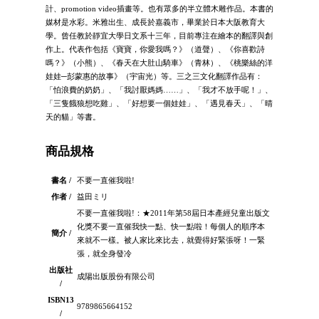
計、promotion video插畫等。也有眾多的半立體木雕作品。本書的
媒材是水彩。米雅出生、成長於嘉義市，畢業於日本大阪教育大
學。曾任教於靜宜大學日文系十三年，目前專注在繪本的翻譯與創
作上。代表作包括《寶寶，你愛我嗎？》（道聲）、《你喜歡詩
嗎？》（小熊）、《春天在大肚山騎車》（青林）、《桃樂絲的洋
娃娃─彭蒙惠的故事》（宇宙光）等。三之三文化翻譯作品有：
「怕浪費的奶奶」、「我討厭媽媽……」、「我才不放手呢！」、
「三隻餓狼想吃雞」、「好想要一個娃娃」、「遇見春天」、「晴
天的貓」等書。
商品規格
書名 /
不要一直催我啦!
作者 /
益田ミリ
不要一直催我啦!：★2011年第58屆日本產經兒童出版文
化獎不要一直催我快一點、快一點啦！每個人的順序本
簡介 /
來就不一樣。被人家比來比去，就覺得好緊張呀！一緊
張，就全身發冷
出版社
成陽出版股份有限公司
/
ISBN13
9789865664152
/