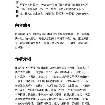
商
不要一直催我啦!：★2011年第58屆日本產經兒童出版文化獎
品
不要一直催我快一點、快一點啦！每個人的順序本來就不一
描
樣。被人家比來比去，就覺得好緊張呀！一緊張，就全身發冷
述
內容簡介
內容簡介 ★2011年第58屆日本產經兒童出版文化獎 不要一直催我
快一點、快一點啦！ 每個人的順序本來就不一樣。 被人家比來比
去，就覺得好緊張呀！ 一緊張，就全身發冷。 一緊張，就覺得自
己好渺小……
作者介紹
作者介紹 ■作者簡介益田米莉1969年出生於日本大阪，插畫家。主
要代表作包括：《你想要什麼？》（MISHIMA社）、漫畫《小
好》系列、《週末，遊森林》、《47個都道府縣女子單人自由行》
（以上，幻冬舍)、《平凡如我的作家慢活》（文藝春秋）、《我
老媽這個人啊》（麥田）、《說不出口的話》（集英社）、《安娜
的土星》（MEDIA FACTORY）等等。平澤一平1967年出生於日
本秋田縣，插畫家。畢業於中央美術學園。獲獎無數，包括：東京
瓦斯年曆大賽大獎、illustrtion雜誌第九屆choice大賽大獎、TIS第
一屆公開徵選獎。活躍領域廣泛，遍及一般插畫、裝幀畫、目錄設