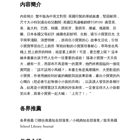
內容簡介
內容簡介 ‧繁中版為中英文對照 ‧英國印製的厚紙板書，堅固耐用，
尺寸大小特別適合幼兒翻閱 ‧美國亞馬遜暢銷榜TOP100 ‧廣受英、
美、義大利、巴西、韓國、西班牙、墨西哥、挪威、俄羅斯、芬
蘭、日本各國父母好評 ‧繪圖色彩鮮明、生動，吸引小寶寶目光 ‧文
字簡單淺顯、清楚明瞭，，抓得住小寶寶的心 ‧故事生活化，引領
小寶寶學習自己上廁所 ‧幫助好動的小寶寶培養耐心，乖乖坐在馬
桶上 想上廁所的時候，就是要上廁所！可是，要怎麼上呢？ 這本
繪本書畫出孩子們人生中一項重要的成就！ 隨著小寶寶一天天長
大，總有一天，用尿布不再是唯一的選擇，他們終將面臨到一個現
實問題：「該不該用小馬桶？」本書主角是風靡國外、大受歡迎的
小寶寶，作者用她恰到好處的幽默與說故事節奏，畫出小寶寶的內
心獨白（想必會引起每個小小孩的共鳴），以及讓人發笑的各種行
為，結尾是小寶寶驚訝又高興的誇張表情，一定會逗得大人小孩都
笑出來，跟著小寶寶一起大喊：「上完了！」 "
各界推薦
各界推薦 ◎聯合推薦知名部落客／小桃媽知名部落客／龍哥美國
School Library Journal