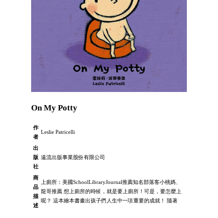
On My Potty
作
Leslie Patricelli
者
出
版
遠流出版事業股份有限公司
社
商
上廁所：美國SchoolLibraryJournal推薦知名部落客小桃媽、
品
龍哥推薦 想上廁所的時候，就是要上廁所！可是，要怎麼上
描
呢？ 這本繪本書畫出孩子們人生中一項重要的成就！ 隨著
述