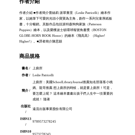
作者介紹
作者介紹 ■作者簡介蕾絲莉‧派翠賽里（Leslie Patricelli）繪本作
家，以她筆下可愛的光頭小寶寶為主角，創作一系列兒童厚紙板
書，十分暢銷。其餘作品包括派特森狗狗家族（Patterson
Puppies）繪本，以及榮獲波士頓環球報號角書獎（BOSTON
GLOBE-HORN BOOK Honor）的繪本《飛高高》（Higher!
Higher!）。■譯者簡介陳思穎
商品規格
書名 /
上廁所
作者 /
Leslie Patricelli
上廁所：美國SchoolLibraryJournal推薦知名部落客小桃
媽、龍哥推薦 想上廁所的時候，就是要上廁所！可是，
簡介 /
要怎麼上呢？ 這本繪本書畫出孩子們人生中一項重要的
成就！ 隨著
出版社
遠流出版事業股份有限公司
/
ISBN13
9789573278245
/
ISBN10
9573278243